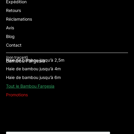
Expédition
Retours
Réclamations
Avis
Blog
Contact
(non traçant)
Haie de bambou jusqu’à 2,5m
Bambou Fargesia
Haie de bambou jusqu’à 4m
Haie de bambou jusqu’à 6m
Tout le Bambou Fargesia
Promotions