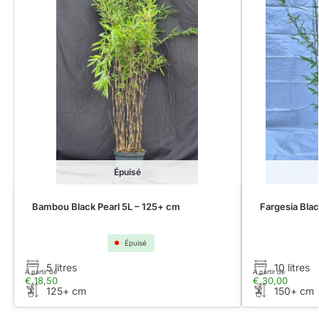
Épuisé
Bambou Black Pearl 5L – 125+ cm
Fargesia Bla
Épuisé
5 litres
10 litres
À partir de
À partir de
€
18,50
€
30,00
125+ cm
150+ cm