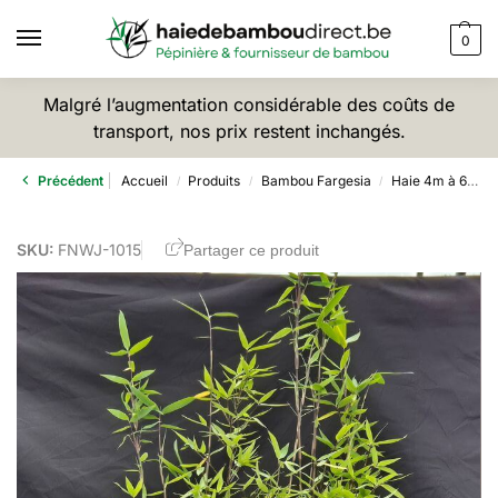
0
Malgré l’augmentation considérable des coûts de
transport, nos prix restent inchangés.
Précédent
Accueil
Produits
Bambou Fargesia
Haie 4m à 6m
/
/
/
SKU:
FNWJ-1015
Partager ce produit