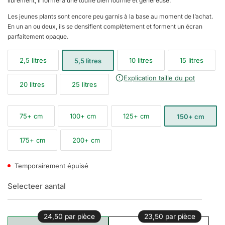
librement, il formera une touffe bien fournie et généreuse.
Les jeunes plants sont encore peu garnis à la base au moment de l’achat.
En un an ou deux, ils se densifient complètement et forment un écran
parfaitement opaque.
2,5 litres
10 litres
15 litres
5,5 litres
Explication taille du pot
20 litres
25 litres
75+ cm
100+ cm
125+ cm
150+ cm
175+ cm
200+ cm
Temporairement épuisé
Selecteer aantal
24,50 par pièce
23,50 par pièce