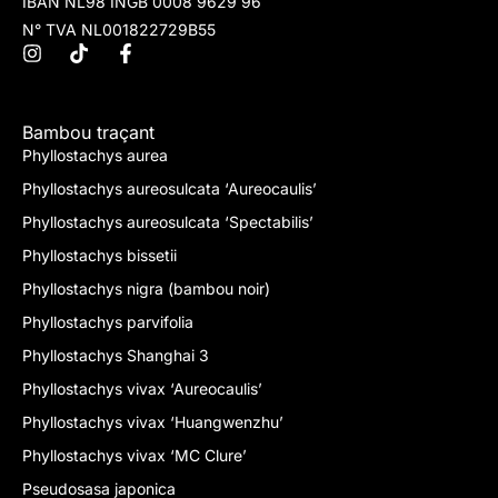
IBAN NL98 INGB 0008 9629 96
N° TVA NL001822729B55
Bambou traçant
Phyllostachys aurea
Phyllostachys aureosulcata ‘Aureocaulis’
Phyllostachys aureosulcata ‘Spectabilis’
Phyllostachys bissetii
Phyllostachys nigra (bambou noir)
Phyllostachys parvifolia
Phyllostachys Shanghai 3
Phyllostachys vivax ‘Aureocaulis’
Phyllostachys vivax ‘Huangwenzhu’
Phyllostachys vivax ‘MC Clure’
Pseudosasa japonica