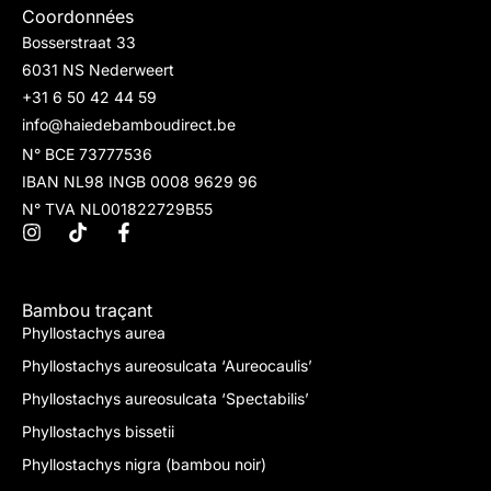
Coordonnées
Bosserstraat 33
6031 NS Nederweert
+31 6 50 42 44 59
info@haiedebamboudirect.be
N° BCE 73777536
IBAN NL98 INGB 0008 9629 96
N° TVA NL001822729B55
Bambou traçant
Phyllostachys aurea
Phyllostachys aureosulcata ‘Aureocaulis’
Phyllostachys aureosulcata ‘Spectabilis’
Phyllostachys bissetii
Phyllostachys nigra (bambou noir)