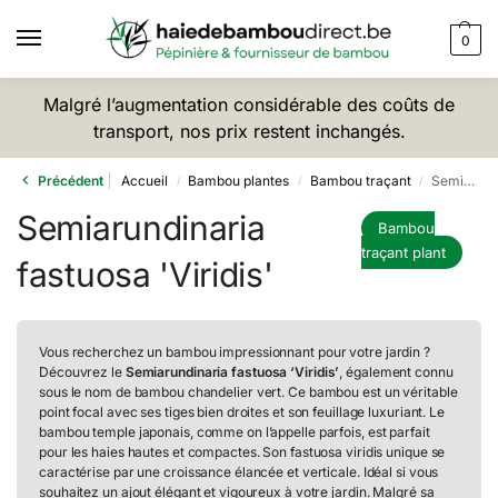
0
Malgré l’augmentation considérable des coûts de
transport, nos prix restent inchangés.
Précédent
Accueil
Bambou plantes
Bambou traçant
Semiarundinaria fastuosa 'Viridis'
/
/
/
Semiarundinaria
Bambou
traçant plant
fastuosa 'Viridis'
Vous recherchez un bambou impressionnant pour votre jardin ?
Découvrez le
Semiarundinaria fastuosa ‘Viridis’
, également connu
sous le nom de bambou chandelier vert. Ce bambou est un véritable
point focal avec ses tiges bien droites et son feuillage luxuriant. Le
bambou temple japonais, comme on l’appelle parfois, est parfait
pour les haies hautes et compactes. Son fastuosa viridis unique se
caractérise par une croissance élancée et verticale. Idéal si vous
souhaitez un ajout élégant et vigoureux à votre jardin. Malgré sa