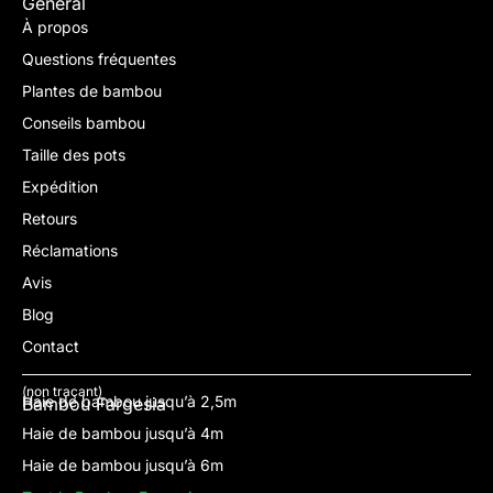
Général
À propos
Questions fréquentes
Plantes de bambou
Conseils bambou
Taille des pots
Expédition
Retours
Réclamations
Avis
Blog
Contact
(non traçant)
Haie de bambou jusqu’à 2,5m
Bambou Fargesia
Haie de bambou jusqu’à 4m
Haie de bambou jusqu’à 6m