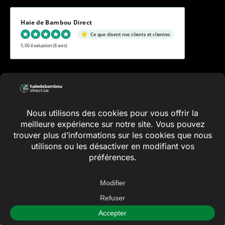
Haie de Bambou Direct
Ce que disent nos clients et clientes
5.00 évaluation
(8 avis)
Conditions générales
Vie privée
Inde
Plan du
2026 ©
Haiedebamboudirect.be
x
site
La cote haiedebamboudirect.be à
WebwinkelKeur avest
de
est 10.0/10 selon les commentaires de 2.