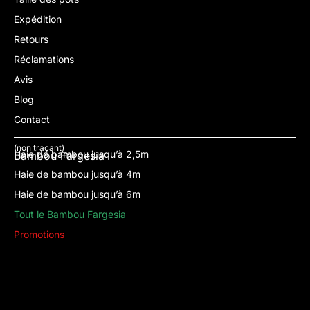
Expédition
Retours
Réclamations
Avis
Blog
Contact
(non traçant)
Haie de bambou jusqu’à 2,5m
Bambou Fargesia
Haie de bambou jusqu’à 4m
Haie de bambou jusqu’à 6m
Tout le Bambou Fargesia
Promotions