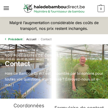
0
Malgré l’augmentation considérable des coûts de
transport, nos prix restent inchangés.
Précédent
Accueil
Contact
/
NOS POSSIBILITÉS DE CONTACT
Contact
Haie de Bambou Direct est disponible par téléphone pour
toutes vos questions. Pas pressé ? Envoyez-nous un e-
mail !
Coordonnées