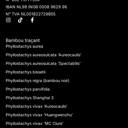
IBAN NL98 INGB 0008 9629 96
N° TVA NL001822729B55
Bambou traçant
Phyllostachys aurea
Phyllostachys aureosulcata ‘Aureocaulis’
Phyllostachys aureosulcata ‘Spectabilis’
Phyllostachys bissetii
Phyllostachys nigra (bambou noir)
Phyllostachys parvifolia
Phyllostachys Shanghai 3
Phyllostachys vivax ‘Aureocaulis’
Phyllostachys vivax ‘Huangwenzhu’
Phyllostachys vivax ‘MC Clure’