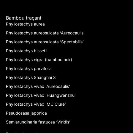
Bambou traçant
Phyllostachys aurea
Phyllostachys aureosulcata ‘Aureocaulis’
Phyllostachys aureosulcata ‘Spectabilis’
Phyllostachys bissetii
Phyllostachys nigra (bambou noir)
Phyllostachys parvifolia
Phyllostachys Shanghai 3
Phyllostachys vivax ‘Aureocaulis’
Phyllostachys vivax ‘Huangwenzhu’
Phyllostachys vivax ‘MC Clure’
Pseudosasa japonica
Semiarundinaria fastuosa ‘Viridis’