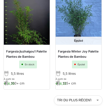
Épuisé
Fargesia jiuzhaigou1 Palette
Fargesia Winter Joy Palette
Plantes de Bambou
Plantes de Bambou
En stock
Épuisé
5,5 litres
5,5 litres
À partir de
À partir de
100+ cm
125+ cm
€
16,25
€
16,25