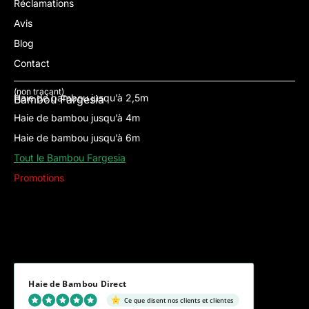
Réclamations
Avis
Blog
Contact
(non traçant)
Haie de bambou jusqu’à 2,5m
Bambou Fargesia
Haie de bambou jusqu’à 4m
Haie de bambou jusqu’à 6m
Tout le Bambou Fargesia
Promotions
Haie de Bambou Direct
Ce que disent nos clients et clientes