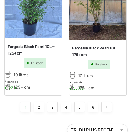
Fargesia Black Pearl 10L –
Fargesia Black Pearl 10L –
125+cm
175+cm
En stock
En stock
10 litres
10 litres
À partir de
À partir de
125+ cm
175+ cm
€
27,00
€
33,00
1
2
3
4
5
6