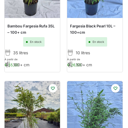
Bambou Fargesia Rufa 35L
Fargesia Black Pearl 10L –
– 100+ cm
100+cm
En stock
En stock
35 litres
10 litres
À partir de
À partir de
100+ cm
100+ cm
€
55,00
€
26,50