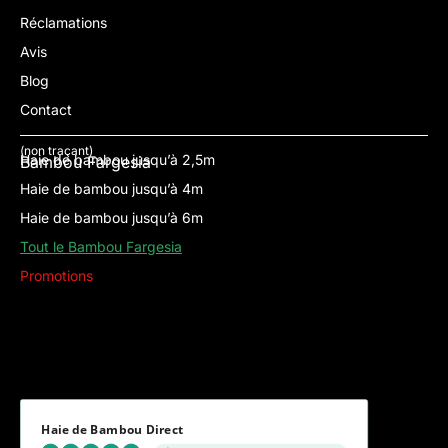
Réclamations
Avis
Blog
Contact
(non traçant)
Haie de bambou jusqu’à 2,5m
Bambou Fargesia
Haie de bambou jusqu’à 4m
Haie de bambou jusqu’à 6m
Tout le Bambou Fargesia
Promotions
Haie de Bambou Direct