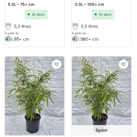
5.5L – 75+ cm
5.5L – 100+ cm
En stock
En stock
5,5 litres
5,5 litres
À partir de
À partir de
75+ cm
100+ cm
€
16,00
€
17,50
Épuisé