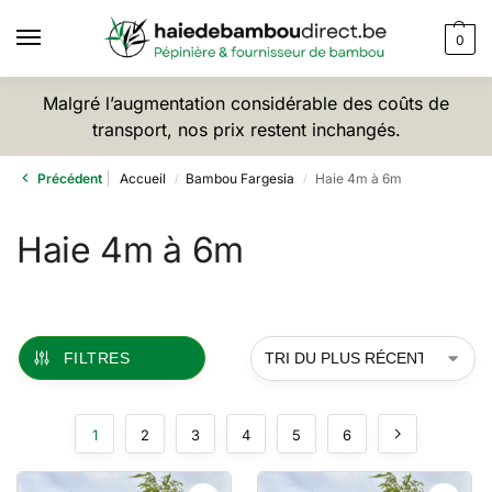
0
Malgré l’augmentation considérable des coûts de
transport, nos prix restent inchangés.
Précédent
Accueil
Bambou Fargesia
Haie 4m à 6m
/
/
Haie 4m à 6m
FILTRES
1
2
3
4
5
6