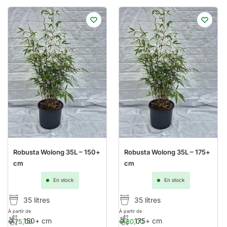
Robusta Wolong 35L – 150+
Robusta Wolong 35L – 175+
cm
cm
En stock
En stock
35 litres
35 litres
À partir de
À partir de
150+ cm
175+ cm
€
75,00
€
80,00