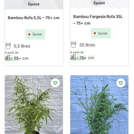
Épuisé
Épuisé
Bambou Fargesia Rufa 35L
Bambou Rufa 5,5L – 75+ cm
– 75+ cm
Épuisé
Épuisé
35 litres
5,5 litres
À partir de
À partir de
75+ cm
75+ cm
€
50,00
€
14,50