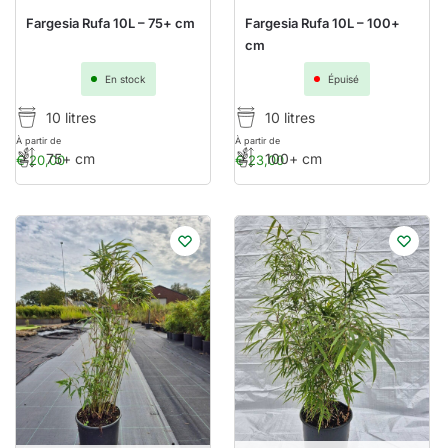
Fargesia Rufa 10L – 75+ cm
Fargesia Rufa 10L – 100+
cm
En stock
Épuisé
10 litres
10 litres
À partir de
À partir de
75+ cm
100+ cm
€
20,00
€
23,00