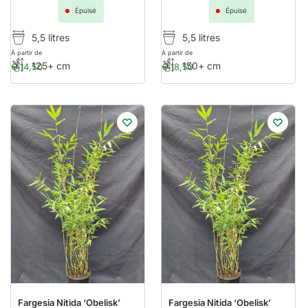
Épuisé
Épuisé
5,5 litres
5,5 litres
À partir de
À partir de
125+ cm
150+ cm
€
14,50
€
18,50
Fargesia Nitida ‘Obelisk’
Fargesia Nitida ‘Obelisk’