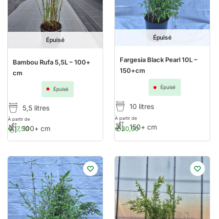
Épuisé
Épuisé
Fargesia Black Pearl 10L –
Bambou Rufa 5,5L – 100+
150+cm
cm
Épuisé
Épuisé
10 litres
5,5 litres
À partir de
À partir de
150+ cm
100+ cm
€
30,00
€
17,50