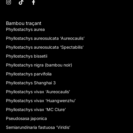
Bambou traçant
Phyllostachys aurea
Phyllostachys aureosulcata ‘Aureocaulis’
Phyllostachys aureosulcata ‘Spectabilis’
Phyllostachys bissetii
Phyllostachys nigra (bambou noir)
Phyllostachys parvifolia
Phyllostachys Shanghai 3
Phyllostachys vivax ‘Aureocaulis’
Phyllostachys vivax ‘Huangwenzhu’
Phyllostachys vivax ‘MC Clure’
Pseudosasa japonica
Semiarundinaria fastuosa ‘Viridis’