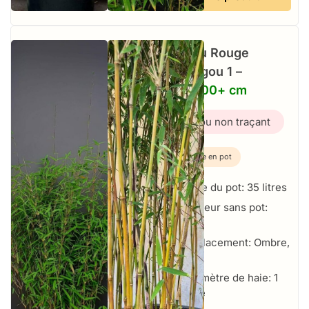
Bambou Rouge
Jiuzhaigou 1 –
35L – 200+ cm
Bambou non traçant
Plante en pot
Taille du pot: 35 litres
Hauteur sans pot:
200+ cm
Emplacement: Ombre,
Soleil
Par mètre de haie: 1
par mètre