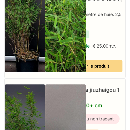
Soleil
Par mètre de haie: 2,5
par mètre
✔
En stock
À partir de
€
25,00
TVA
incluse
Voir le produit
Fargesia jiuzhaigou 1
–
10L – 150+ cm
Bambou non traçant