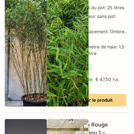
Taille du pot: 25 litres
Hauteur sans pot:
150+ cm
Emplacement: Ombre,
Soleil
Par mètre de haie: 1,5
à 2 par mètre
✔
En stock
À partir de
€
47,50
TVA
incluse
Voir le produit
Bambou Rouge
Jiuzhaigou 1 –