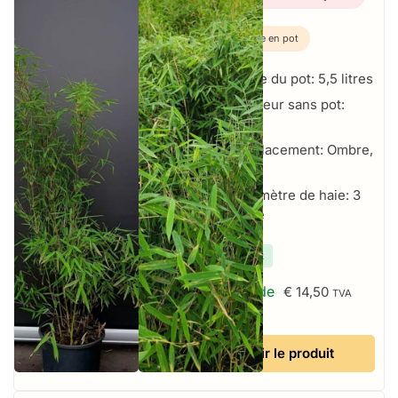
Plante en pot
Taille du pot: 5,5 litres
Hauteur sans pot:
100+ cm
Emplacement: Ombre,
Soleil
Par mètre de haie: 3
par mètre
✔
En stock
À partir de
€
14,50
TVA
incluse
Voir le produit