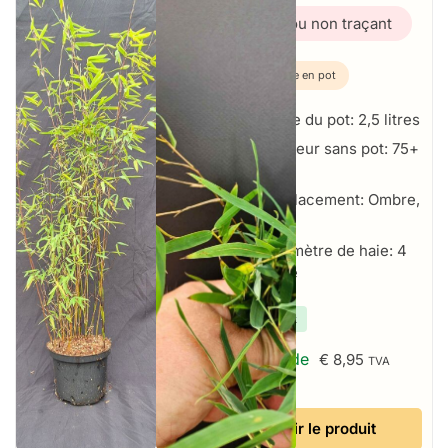
Bambou non traçant
Plante en pot
Taille du pot: 2,5 litres
Hauteur sans pot: 75+
cm
Emplacement: Ombre,
Soleil
Par mètre de haie: 4
par mètre
✔
En stock
À partir de
€
8,95
TVA
incluse
Voir le produit