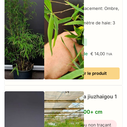
cm
Emplacement: Ombre,
Soleil
Par mètre de haie: 3
par mètre
✔
En stock
À partir de
€
14,00
TVA
incluse
Voir le produit
Fargesia jiuzhaigou 1
–
5,5L – 100+ cm
Bambou non traçant