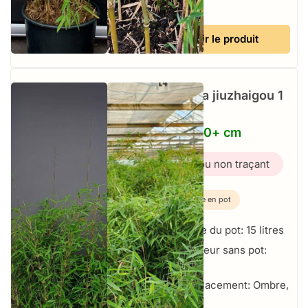
incluse
Voir le produit
Fargesia jiuzhaigou 1
–
15L – 150+ cm
Bambou non traçant
Plante en pot
Taille du pot: 15 litres
Hauteur sans pot:
150+ cm
Emplacement: Ombre,
Soleil