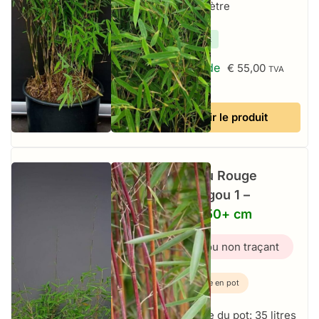
à 2 par mètre
✔
En stock
À partir de
€
55,00
TVA
incluse
Voir le produit
Bambou Rouge
Jiuzhaigou 1 –
35L – 150+ cm
Bambou non traçant
Plante en pot
Taille du pot: 35 litres