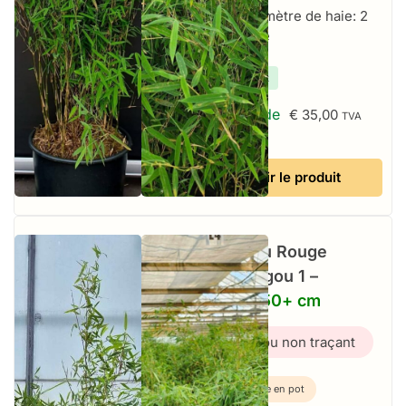
Par mètre de haie: 2
par mètre
✔
En stock
À partir de
€
35,00
TVA
incluse
Voir le produit
Bambou Rouge
Jiuzhaigou 1 –
25L – 150+ cm
Bambou non traçant
Plante en pot