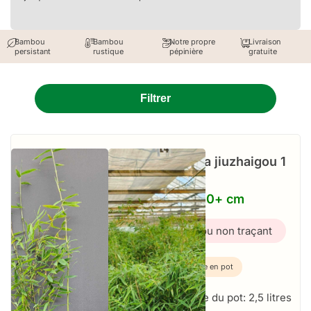
Bambou
Bambou
Notre propre
Livraison
persistant
rustique
pépinière
gratuite
Filtrer
Fargesia jiuzhaigou 1
–
2,5L – 50+ cm
Bambou non traçant
Plante en pot
Taille du pot: 2,5 litres