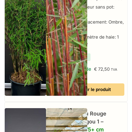
Hauteur sans pot:
150+ cm
Emplacement: Ombre,
Soleil
Par mètre de haie: 1
par mètre
✔
En stock
À partir de
€
72,50
TVA
incluse
Voir le produit
Bambou Rouge
Jiuzhaigou 1 –
35L – 175+ cm