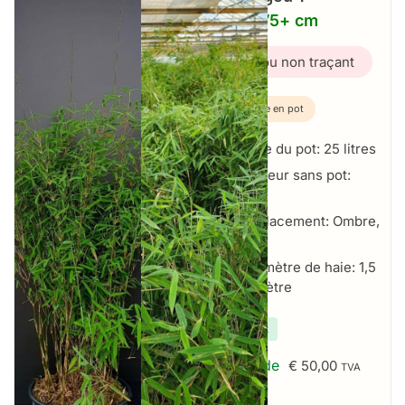
25L – 175+ cm
Bambou non traçant
Plante en pot
Taille du pot: 25 litres
Hauteur sans pot:
175+ cm
Emplacement: Ombre,
Soleil
Par mètre de haie: 1,5
à 2 par mètre
✔
En stock
À partir de
€
50,00
TVA
incluse