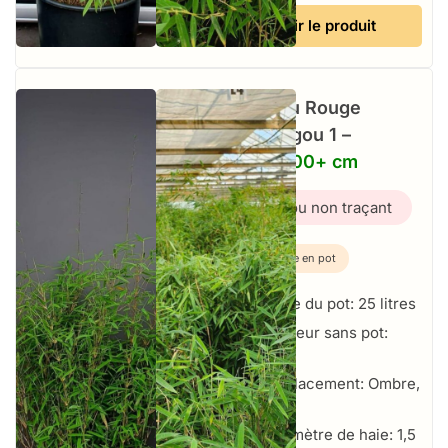
Voir le produit
Bambou Rouge
Jiuzhaigou 1 –
25L – 200+ cm
Bambou non traçant
Plante en pot
Taille du pot: 25 litres
Hauteur sans pot:
200+ cm
Emplacement: Ombre,
Soleil
Par mètre de haie: 1,5