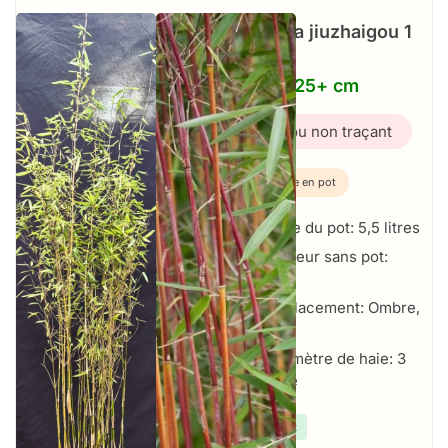
Fargesia jiuzhaigou 1
–
5,5L – 125+ cm
Bambou non traçant
Plante en pot
Taille du pot: 5,5 litres
Hauteur sans pot:
125+ cm
Emplacement: Ombre,
Soleil
Par mètre de haie: 3
par mètre
✔
En stock