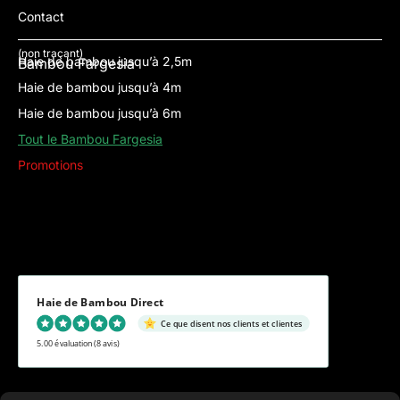
Contact
(non traçant)
Haie de bambou jusqu’à 2,5m
Bambou Fargesia
Haie de bambou jusqu’à 4m
Haie de bambou jusqu’à 6m
Tout le Bambou Fargesia
Promotions
Haie de Bambou Direct
Ce que disent nos clients et clientes
5.00 évaluation
(8 avis)