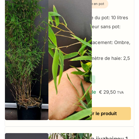
Plante en pot
Taille du pot: 10 litres
Hauteur sans pot:
150+ cm
Emplacement: Ombre,
Soleil
Par mètre de haie: 2,5
par mètre
✔
En stock
À partir de
€
29,50
TVA
incluse
Voir le produit
Fargesia jiuzhaigou 1