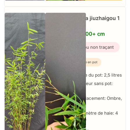
Fargesia jiuzhaigou 1
–
2.5L – 100+ cm
Bambou non traçant
Plante en pot
Taille du pot: 2,5 litres
Hauteur sans pot:
100+ cm
Emplacement: Ombre,
Soleil
Par mètre de haie: 4
par mètre