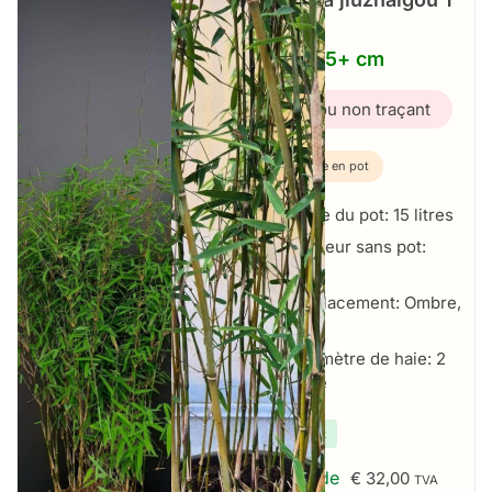
–
15L – 125+ cm
Bambou non traçant
Plante en pot
Taille du pot: 15 litres
Hauteur sans pot:
125+ cm
Emplacement: Ombre,
Soleil
Par mètre de haie: 2
par mètre
✔
En stock
À partir de
€
32,00
TVA