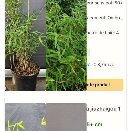
Hauteur sans pot: 50+
cm
Emplacement: Ombre,
Soleil
Par mètre de haie: 4
par mètre
✔
En stock
À partir de
€
8,75
TVA
incluse
Voir le produit
Fargesia jiuzhaigou 1
–
2.5L – 75+ cm