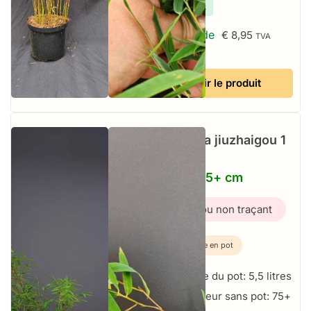
✔
En stock
À partir de
€
8,95
TVA
incluse
Voir le produit
Fargesia jiuzhaigou 1
–
5.5L – 75+ cm
Bambou non traçant
Plante en pot
Taille du pot: 5,5 litres
Hauteur sans pot: 75+