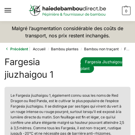
0
Malgré l’augmentation considérable des coûts de
transport, nos prix restent inchangés.
Précédent
Accueil
Bambou plantes
Bambou non traçant
Fargesia Jiuzhaigou
/
/
/
Fargesia
Fargesia Jiuzhaigou
plant
jiuzhaigou 1
Le Fargesia jiuzhaigou 1, également connu sous les noms de Red
Dragon ou Red Panda, est le cultivar le plus populaire de l’espèce
Fargesia jiuzhaigou. Il se distingue par ses tiges qui virent du vert à
un rouge intense ou rouge pourpré, surtout lorsqu’il est exposé à la
lumière directe du matin. Son feuillage est fin et léger, ce qui lui
confère une allure élégante malgré sa hauteur pouvant atteindre 2,5
à 3,5 mètres. Comme tous les Fargesia, il est non-traçant, rustique
jusqu’à -20°C et ne nécessite pas de barrière anti-rhizomes.