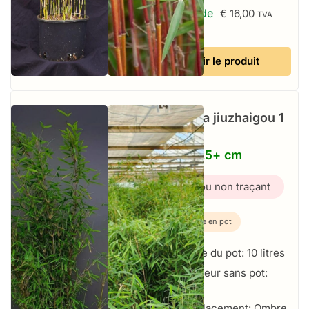
À partir de
€
16,00
TVA
incluse
Voir le produit
Fargesia jiuzhaigou 1
–
10L – 125+ cm
Bambou non traçant
Plante en pot
Taille du pot: 10 litres
Hauteur sans pot:
125+ cm
Emplacement: Ombre,