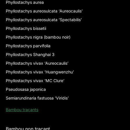
Phyllostachys aurea
Phyllostachys aureosulcata ‘Aureocaulis’
Phyllostachys aureosulcata ‘Spectabilis’
Phyllostachys bissetii
Phyllostachys nigra (bambou noir)
Phyllostachys parvifolia
Phyllostachys Shanghai 3
Phyllostachys vivax ‘Aureocaulis’
Phyllostachys vivax ‘Huangwenzhu’
Phyllostachys vivax ‘MC Clure’
Pseudosasa japonica
Semiarundinaria fastuosa ‘Viridis’
Bambou traçants
Bambou non traçant