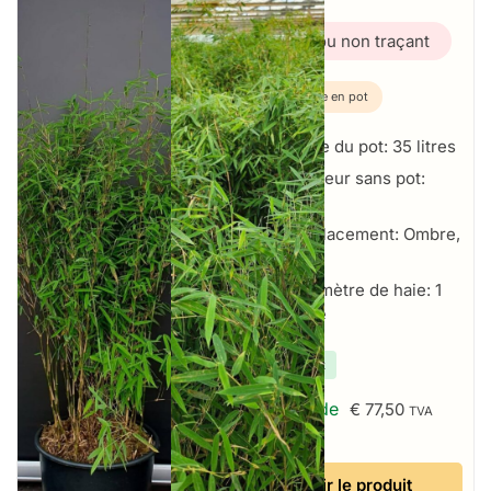
Bambou non traçant
Plante en pot
Taille du pot: 35 litres
Hauteur sans pot:
175+ cm
Emplacement: Ombre,
Soleil
Par mètre de haie: 1
par mètre
✔
En stock
À partir de
€
77,50
TVA
incluse
Voir le produit