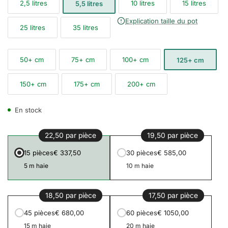
2,5 litres
10 litres
15 litres
5,5 litres
Explication taille du pot
25 litres
35 litres
50+ cm
75+ cm
100+ cm
125+ cm
150+ cm
175+ cm
200+ cm
En stock
22,50 par pièce
19,50 par pièce
15 pièces
€ 337,50
30 pièces
€ 585,00
5 m haie
10 m haie
18,50 par pièce
17,50 par pièce
45 pièces
€ 680,00
60 pièces
€ 1050,00
15 m haie
20 m haie