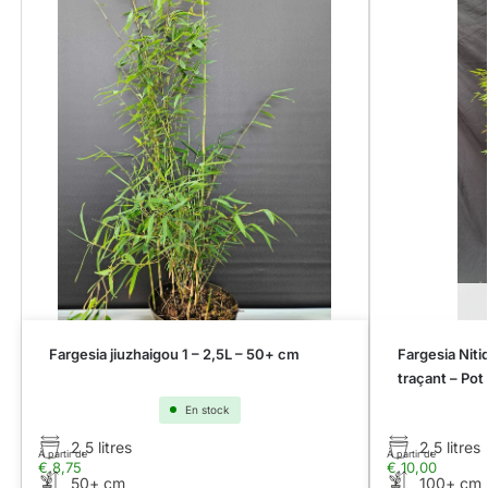
Fargesia jiuzhaigou 1 – 2,5L – 50+ cm
Fargesia Nit
traçant – Pot
En stock
2,5 litres
2,5 litres
À partir de
À partir de
€
8,75
€
10,00
50+ cm
100+ cm