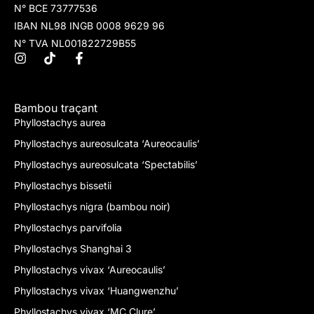
N° BCE 73777536
IBAN NL98 INGB 0008 9629 96
N° TVA NL001822729B55
Bambou traçant
Phyllostachys aurea
Phyllostachys aureosulcata ‘Aureocaulis’
Phyllostachys aureosulcata ‘Spectabilis’
Phyllostachys bissetii
Phyllostachys nigra (bambou noir)
Phyllostachys parvifolia
Phyllostachys Shanghai 3
Phyllostachys vivax ‘Aureocaulis’
Phyllostachys vivax ‘Huangwenzhu’
Phyllostachys vivax ‘MC Clure’