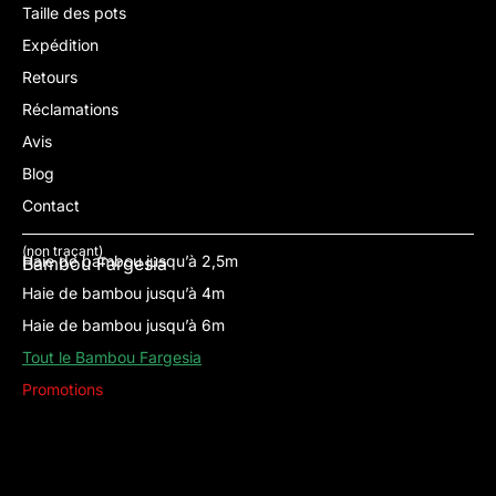
Taille des pots
Expédition
Retours
Réclamations
Avis
Blog
Contact
(non traçant)
Haie de bambou jusqu’à 2,5m
Bambou Fargesia
Haie de bambou jusqu’à 4m
Haie de bambou jusqu’à 6m
Tout le Bambou Fargesia
Promotions