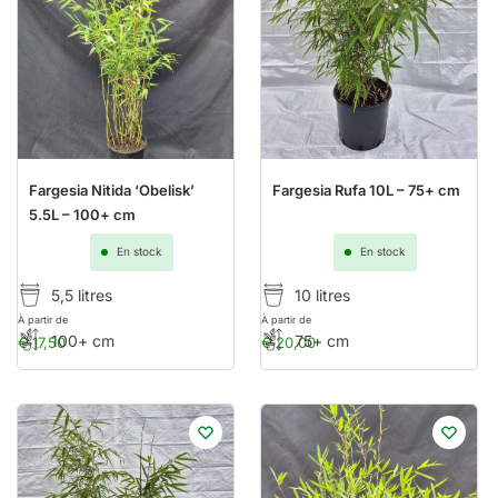
Fargesia Nitida ‘Obelisk’
Fargesia Rufa 10L – 75+ cm
5.5L – 100+ cm
En stock
En stock
5,5 litres
10 litres
À partir de
À partir de
100+ cm
75+ cm
€
17,50
€
20,00