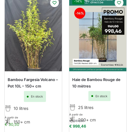
-14%
Bambou Fargesia Volcano –
Haie de Bambou Rouge de
Pot 10L – 150+ cm
10 mètres
En stock
En stock
25 litres
10 litres
À partir de
À partir de
200+ cm
€
1.161,00
150+ cm
€
30,50
€
998,46