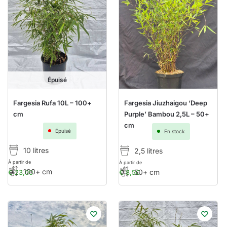
Épuisé
Fargesia Rufa 10L – 100+
Fargesia Jiuzhaigou ‘Deep
cm
Purple’ Bambou 2,5L – 50+
cm
Épuisé
En stock
10 litres
2,5 litres
À partir de
À partir de
100+ cm
50+ cm
€
23,00
€
8,50