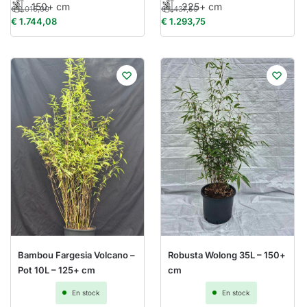
150+ cm
225+ cm
€
2.016,00
€
1.437,50
€
1.744,08
€
1.293,75
Bambou Fargesia Volcano –
Robusta Wolong 35L – 150+
Pot 10L – 125+ cm
cm
En stock
En stock