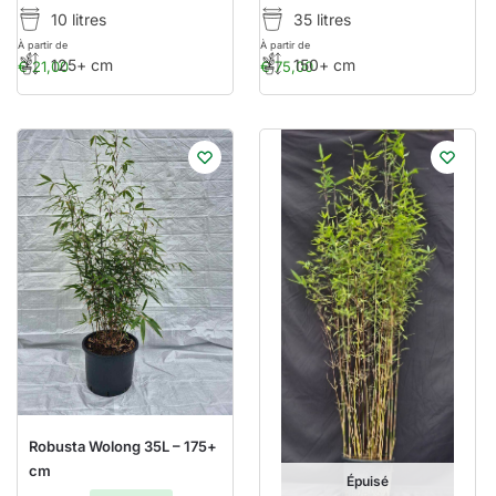
10 litres
35 litres
À partir de
À partir de
125+ cm
150+ cm
€
21,00
€
75,00
Robusta Wolong 35L – 175+
cm
Épuisé