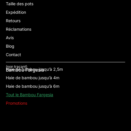
Taille des pots
Expédition
Retours
Réclamations
Avis
Blog
Contact
(non traçant)
Haie de bambou jusqu’à 2,5m
Bambou Fargesia
Haie de bambou jusqu’à 4m
Haie de bambou jusqu’à 6m
Tout le Bambou Fargesia
Promotions