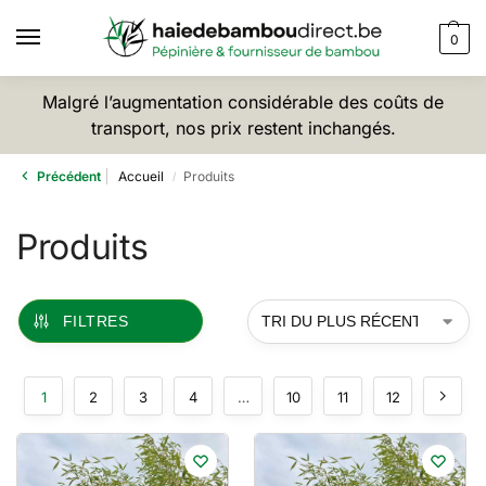
0
Malgré l’augmentation considérable des coûts de
transport, nos prix restent inchangés.
Précédent
Accueil
Produits
/
Produits
FILTRES
1
2
3
4
…
10
11
12