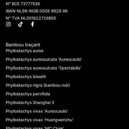
N° BCE 73777536
IBAN NL98 INGB 0008 9629 96
N° TVA NL001822729B55
Bambou traçant
Phyllostachys aurea
Phyllostachys aureosulcata ‘Aureocaulis’
Phyllostachys aureosulcata ‘Spectabilis’
Phyllostachys bissetii
Phyllostachys nigra (bambou noir)
Phyllostachys parvifolia
Phyllostachys Shanghai 3
Phyllostachys vivax ‘Aureocaulis’
Phyllostachys vivax ‘Huangwenzhu’
Phyllostachys vivax ‘MC Clure’