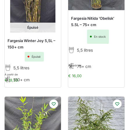
Fargesia Nitida ‘Obelisk’
5.5L – 75+ cm
Épuisé
En stock
Fargesia Winter Joy 5,5L –
150+ cm
5,5 litres
Épuisé
À partir de
75+ cm
5,5 litres
À partir de
€
16,00
150+ cm
€
18,50