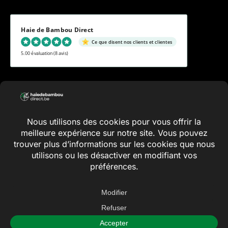
Haie de Bambou Direct
Ce que disent nos clients et clientes
5.00 évaluation
(8 avis)
Conditions générales
Vie privée
Inde
Plan du
2026 ©
Haiedebamboudirect.be
x
site
La cote haiedebamboudirect.be à
WebwinkelKeur avest
de
est 10.0/10 selon les commentaires de 2.