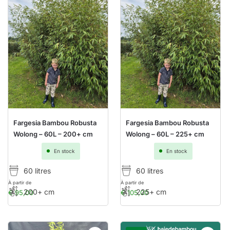
Fargesia Bambou Robusta
Fargesia Bambou Robusta
Wolong – 60L – 200+ cm
Wolong – 60L – 225+ cm
En stock
En stock
60 litres
60 litres
À partir de
À partir de
200+ cm
225+ cm
€
95,00
€
105,00