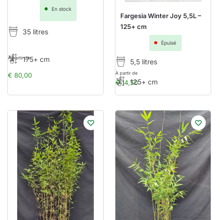
En stock
Fargesia Winter Joy 5,5L –
125+ cm
35 litres
Épuisé
À partir de
175+ cm
5,5 litres
À partir de
€
80,00
125+ cm
€
14,50