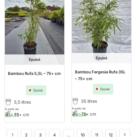
Épuisé
Épuisé
Bambou Fargesia Rufa 35L
Bambou Rufa 5,5L – 75+ cm
– 75+ cm
Épuisé
Épuisé
35 litres
5,5 litres
À partir de
À partir de
75+ cm
75+ cm
€
50,00
€
14,50
1
2
3
4
…
10
11
12