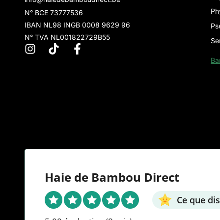
Ph
N° BCE 73777536
IBAN NL98 INGB 0008 9629 96
Ps
N° TVA NL001822729B55
Se
Ba
Haie de Bambou Direct
Ce que dis