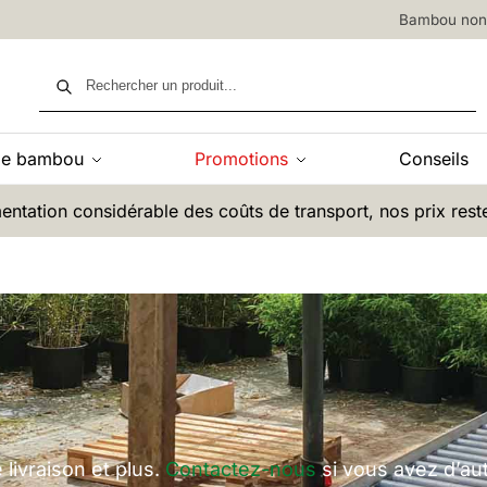
Bambou non 
Recherche
de bambou
Promotions
Conseils
entation considérable des coûts de transport, nos prix rest
 livraison et plus.
Contactez-nous
si vous avez d’au