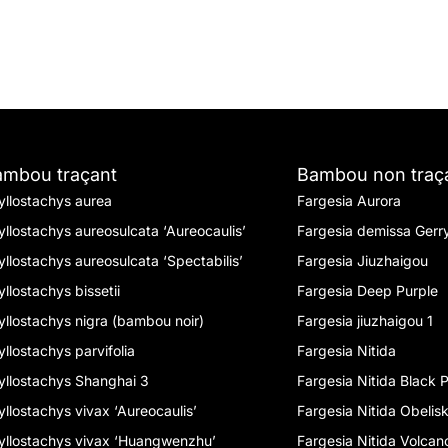
ambou traçant
Bambou non traç
yllostachys aurea
Fargesia Aurora
yllostachys aureosulcata ‘Aureocaulis’
Fargesia demissa Gerr
yllostachys aureosulcata ‘Spectabilis’
Fargesia Jiuzhaigou
yllostachys bissetii
Fargesia Deep Purple
yllostachys nigra (bambou noir)
Fargesia jiuzhaigou 1
yllostachys parvifolia
Fargesia Nitida
yllostachys Shanghai 3
Fargesia Nitida Black P
yllostachys vivax ‘Aureocaulis’
Fargesia Nitida Obelis
yllostachys vivax ‘Huangwenzhu’
Fargesia Nitida Volcan