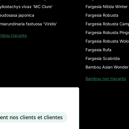
yllostachys vivax ‘MC Clure’
Fargesia Nitida Winter
eudosasa japonica
Fargesia Robusta
miarundinaria fastuosa ‘Viridis’
Fargesia Robusta Cam
Fargesia Robusta Pin
mbou traçants
Fargesia Robusta Wol
Fargesia Rufa
Fargesia Scabrida
Bambou Asian Wonder
Bambou non traçants
ent nos clients et clientes