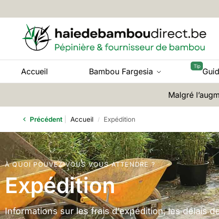
Accueil
Bambou Fargesia
Gui
Malgré l’augm
Précédent
Accueil
Expédition
/
À QUOI POUVEZ-VOUS VOUS ATTENDRE ?
Expédition
Informations sur les frais d’expédition, les délais de