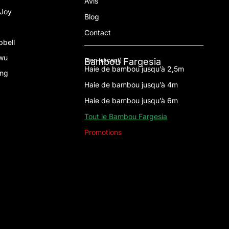
Avis
 Joy
Blog
Contact
pbell
gwu
Bambou Fargesia
(non traçant)
Haie de bambou jusqu’à 2,5m
ong
Haie de bambou jusqu’à 4m
Haie de bambou jusqu’à 6m
Tout le Bambou Fargesia
Promotions