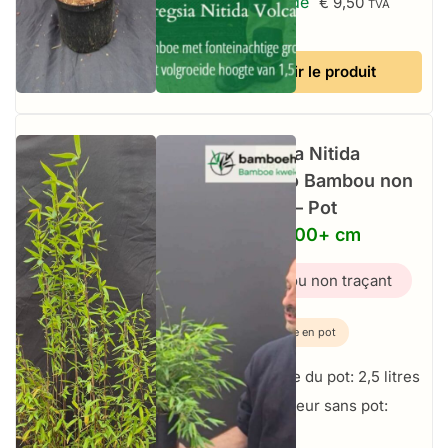
À partir de
€
9,50
TVA
incluse
Voir le produit
Fargesia Nitida
Volcano Bambou non
traçant – Pot
2,5L – 100+ cm
Bambou non traçant
Plante en pot
Taille du pot: 2,5 litres
Hauteur sans pot:
100+ cm