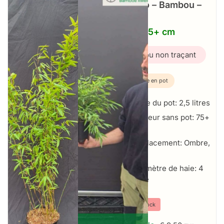
Volcano – Bambou –
Pot
2,5L – 75+ cm
Bambou non traçant
Plante en pot
Taille du pot: 2,5 litres
Hauteur sans pot: 75+
cm
Emplacement: Ombre,
Soleil
Par mètre de haie: 4
par mètre
⤫
Hors stock