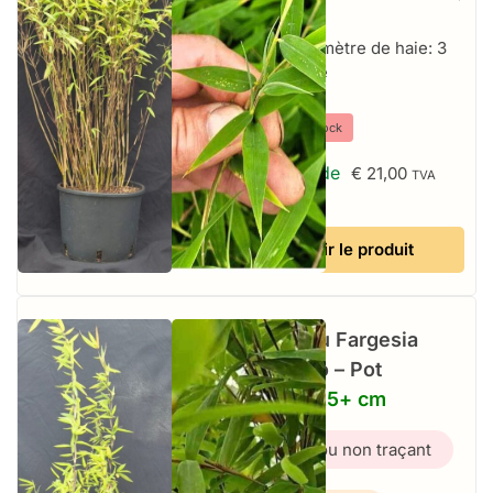
Soleil
Par mètre de haie: 3
par mètre
⤫
Hors stock
À partir de
€
21,00
TVA
incluse
Voir le produit
Bambou Fargesia
Volcano – Pot
10L – 125+ cm
Bambou non traçant