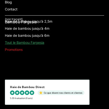
Blog
Contact
(non traçant)
Haie de bambou jusqu’à 2,5m
Bambou Fargesia
Haie de bambou jusqu’à 4m
Haie de bambou jusqu’à 6m
Tout le Bambou Fargesia
Promotions
Haie de Bambou Direct
Ce que disent nos clients et clientes
5.00 évaluation
(8 avis)