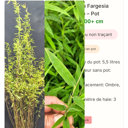
Bambou Fargesia
Volcano – Pot
5,5L – 100+ cm
Bambou non traçant
Plante en pot
Taille du pot: 5,5 litres
Hauteur sans pot:
100+ cm
Emplacement: Ombre,
Soleil
Par mètre de haie: 3
par mètre
⤫
Hors stock