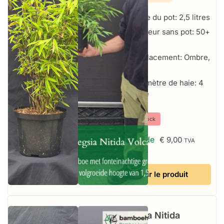
Taille du pot: 2,5 litres
Hauteur sans pot: 50+
cm
Emplacement: Ombre,
Soleil
Par mètre de haie: 4
par mètre
⤫
Hors stock
À partir de
€
9,00
TVA
incluse
Voir le produit
Fargesia Nitida