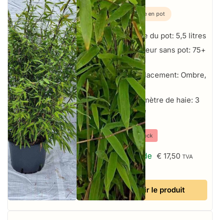
Plante en pot
Taille du pot: 5,5 litres
Hauteur sans pot: 75+
cm
Emplacement: Ombre,
Soleil
Par mètre de haie: 3
par mètre
⤫
Hors stock
À partir de
€
17,50
TVA
incluse
Voir le produit