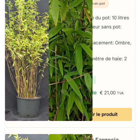
Plante en pot
Taille du pot: 10 litres
Hauteur sans pot:
125+ cm
Emplacement: Ombre,
Soleil
Par mètre de haie: 2
par mètre
✔
En stock
À partir de
€
21,00
TVA
incluse
Voir le produit
Bambou Fargesia