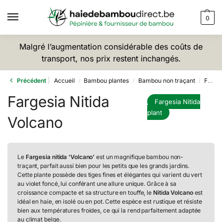
0
Malgré l’augmentation considérable des coûts de
transport, nos prix restent inchangés.
Précédent
Accueil
Bambou plantes
Bambou non traçant
Fargesia Nitida
/
/
/
Fargesia Nitida
Fargesia Nitida
plant
Volcano
Le
Fargesia nitida ‘Volcano’
est un magnifique bambou non-
traçant, parfait aussi bien pour les petits que les grands jardins.
Cette plante possède des tiges fines et élégantes qui varient du vert
au violet foncé, lui conférant une allure unique. Grâce à sa
croissance compacte et sa structure en touffe, le
Nitida Volcano
est
idéal en haie, en isolé ou en pot. Cette espèce est rustique et résiste
bien aux températures froides, ce qui la rend parfaitement adaptée
au climat belge.