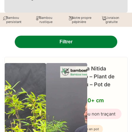
Bambou
Bambou
Notre propre
Livraison
persistant
rustique
pépinière
gratuite
Filtrer
Fargesia Nitida
Volcano – Plant de
Bambou – Pot de
culture
2,5L – 50+ cm
Bambou non traçant
Plante en pot