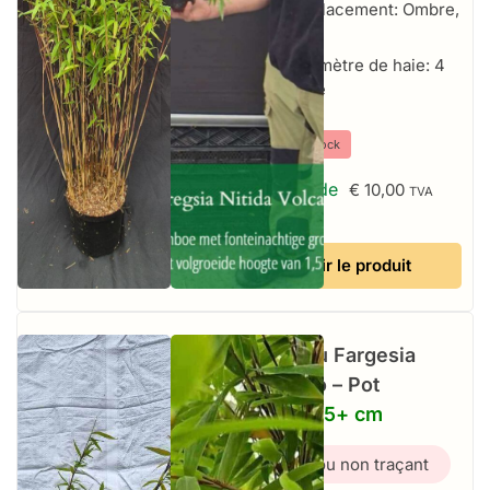
Emplacement: Ombre,
Soleil
Par mètre de haie: 4
par mètre
⤫
Hors stock
À partir de
€
10,00
TVA
incluse
Voir le produit
Bambou Fargesia
Volcano – Pot
5,5L – 75+ cm
Bambou non traçant