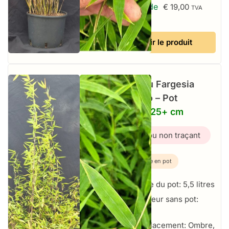
À partir de
€
19,00
TVA
incluse
Voir le produit
Bambou Fargesia
Volcano – Pot
5,5L – 125+ cm
Bambou non traçant
Plante en pot
Taille du pot: 5,5 litres
Hauteur sans pot:
125+ cm
Emplacement: Ombre,