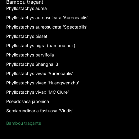
Bambou traçant
Phyllostachys aurea
Phyllostachys aureosulcata ‘Aureocaulis’
Phyllostachys aureosulcata ‘Spectabilis’
Phyllostachys bissetii
Phyllostachys nigra (bambou noir)
Phyllostachys parvifolia
Phyllostachys Shanghai 3
Phyllostachys vivax ‘Aureocaulis’
Phyllostachys vivax ‘Huangwenzhu’
Phyllostachys vivax ‘MC Clure’
Pseudosasa japonica
Semiarundinaria fastuosa ‘Viridis’
Bambou traçants