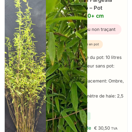
Volcano – Pot
10L – 150+ cm
Bambou non traçant
Plante en pot
Taille du pot: 10 litres
Hauteur sans pot:
150+ cm
Emplacement: Ombre,
Soleil
Par mètre de haie: 2,5
par mètre
✔
En stock
À partir de
€
30,50
TVA