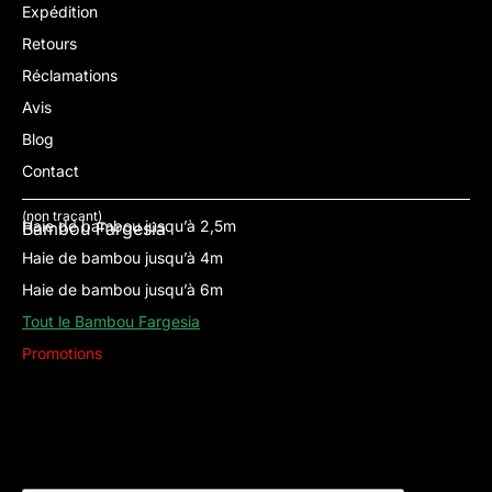
Expédition
Retours
Réclamations
Avis
Blog
Contact
(non traçant)
Haie de bambou jusqu’à 2,5m
Bambou Fargesia
Haie de bambou jusqu’à 4m
Haie de bambou jusqu’à 6m
Tout le Bambou Fargesia
Promotions