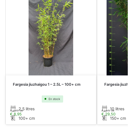
Fargesia jiuzhaigou 1 – 2.5L – 100+ cm
Fargesia jiuz
En stock
2,5 litres
10 litres
À partir de
À partir de
€
8,95
€
29,50
100+ cm
150+ cm