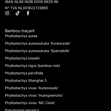
IBAN NL98 INGB 0008 9629 96
N° TVA NL001822729B55
Bambou traçant
Phyllostachys aurea
Phyllostachys aureosulcata ‘Aureocaulis’
Phyllostachys aureosulcata ‘Spectabilis’
Phyllostachys bissetii
Phyllostachys nigra (bambou noir)
Phyllostachys parvifolia
Phyllostachys Shanghai 3
Phyllostachys vivax ‘Aureocaulis’
Phyllostachys vivax ‘Huangwenzhu’
Phyllostachys vivax ‘MC Clure’
Pseudosasa japonica