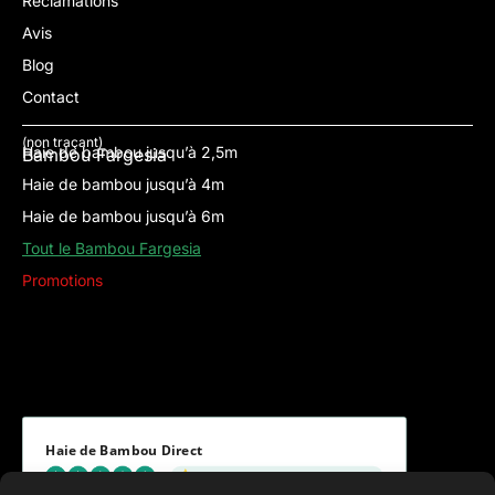
Réclamations
Avis
Blog
Contact
(non traçant)
Haie de bambou jusqu’à 2,5m
Bambou Fargesia
Haie de bambou jusqu’à 4m
Haie de bambou jusqu’à 6m
Tout le Bambou Fargesia
Promotions
Haie de Bambou Direct
Ce que disent nos clients et clientes