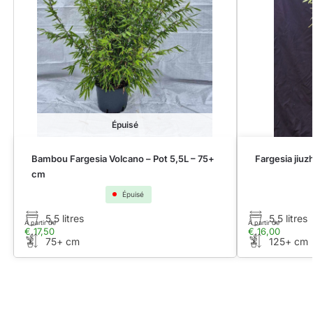
Épuisé
Bambou Fargesia Volcano – Pot 5,5L – 75+
Fargesia jiuz
cm
Épuisé
5,5 litres
5,5 litres
À partir de
À partir de
€
17,50
€
16,00
75+ cm
125+ cm