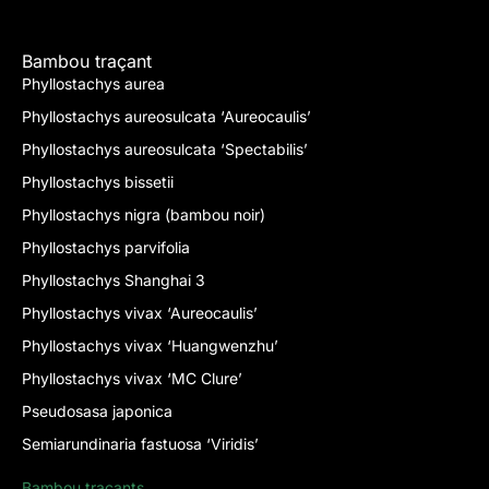
Bambou traçant
Phyllostachys aurea
Phyllostachys aureosulcata ‘Aureocaulis’
Phyllostachys aureosulcata ‘Spectabilis’
Phyllostachys bissetii
Phyllostachys nigra (bambou noir)
Phyllostachys parvifolia
Phyllostachys Shanghai 3
Phyllostachys vivax ‘Aureocaulis’
Phyllostachys vivax ‘Huangwenzhu’
Phyllostachys vivax ‘MC Clure’
Pseudosasa japonica
Semiarundinaria fastuosa ‘Viridis’
Bambou traçants