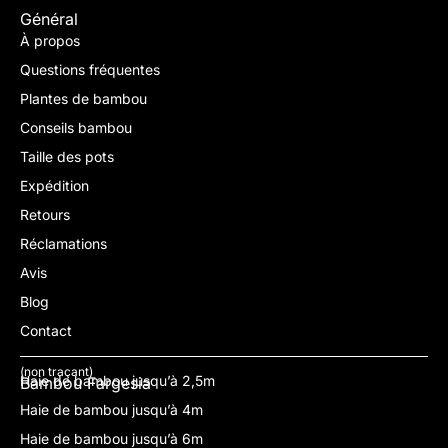
Général
À propos
Questions fréquentes
Plantes de bambou
Conseils bambou
Taille des pots
Expédition
Retours
Réclamations
Avis
Blog
Contact
(non traçant)
Haie de bambou jusqu’à 2,5m
Bambou Fargesia
Haie de bambou jusqu’à 4m
Haie de bambou jusqu’à 6m