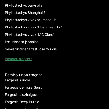
Phyllostachys parvifolia
Phyllostachys Shanghai 3
Phyllostachys vivax ‘Aureocaulis’
Phyllostachys vivax ‘Huangwenzhu’
Phyllostachys vivax ‘MC Clure’
Pseudosasa japonica
Semiarundinaria fastuosa ‘Viridis’
Bambou traçants
Bambou non traçant
Fargesia Aurora
Fargesia demissa Gerry
Fargesia Jiuzhaigou
Fargesia Deep Purple