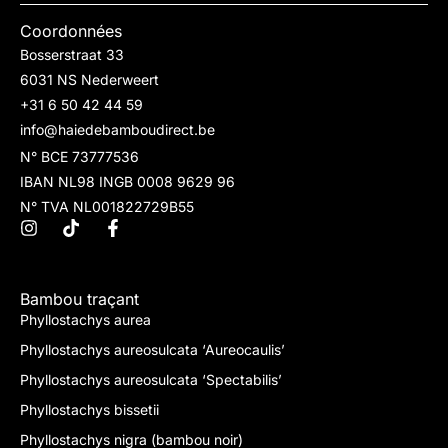
Coordonnées
Bosserstraat 33
6031 NS Nederweert
+31 6 50 42 44 59
info@haiedebamboudirect.be
N° BCE 73777536
IBAN NL98 INGB 0008 9629 96
N° TVA NL001822729B55
Bambou traçant
Phyllostachys aurea
Phyllostachys aureosulcata ‘Aureocaulis’
Phyllostachys aureosulcata ‘Spectabilis’
Phyllostachys bissetii
Phyllostachys nigra (bambou noir)