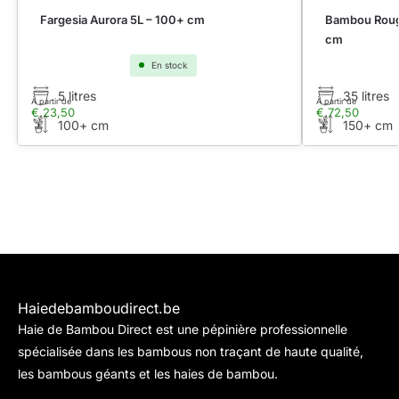
Fargesia Aurora 5L – 100+ cm
Bambou Rouge
cm
En stock
5 litres
35 litres
À partir de
À partir de
€
23,50
€
72,50
100+ cm
150+ cm
Haiedebamboudirect.be
Haie de Bambou Direct est une pépinière professionnelle
spécialisée dans les bambous non traçant de haute qualité,
les bambous géants et les haies de bambou.