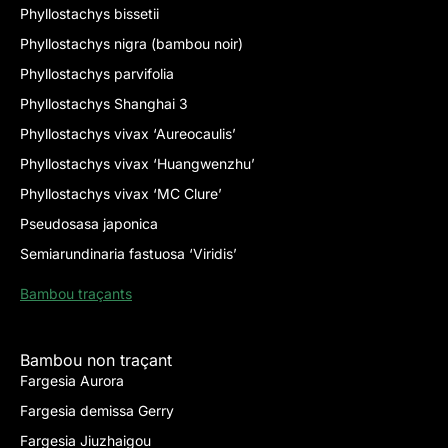
Phyllostachys bissetii
Phyllostachys nigra (bambou noir)
Phyllostachys parvifolia
Phyllostachys Shanghai 3
Phyllostachys vivax ‘Aureocaulis’
Phyllostachys vivax ‘Huangwenzhu’
Phyllostachys vivax ‘MC Clure’
Pseudosasa japonica
Semiarundinaria fastuosa ‘Viridis’
Bambou traçants
Bambou non traçant
Fargesia Aurora
Fargesia demissa Gerry
Fargesia Jiuzhaigou