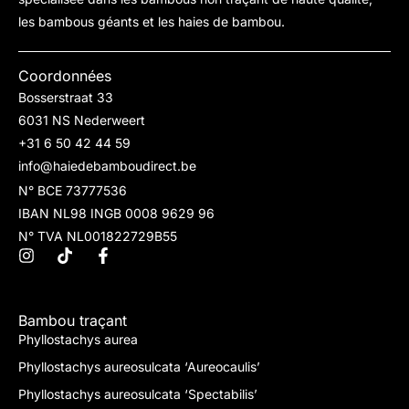
les bambous géants et les haies de bambou.
Coordonnées
Bosserstraat 33
6031 NS Nederweert
+31 6 50 42 44 59
info@haiedebamboudirect.be
N° BCE 73777536
IBAN NL98 INGB 0008 9629 96
N° TVA NL001822729B55
Bambou traçant
Phyllostachys aurea
Phyllostachys aureosulcata ‘Aureocaulis’
Phyllostachys aureosulcata ‘Spectabilis’