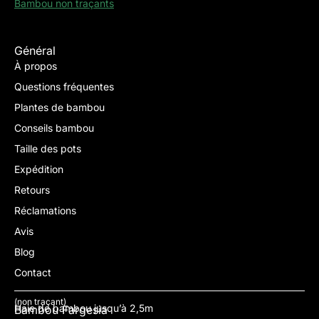
Bambou non traçants
Général
À propos
Questions fréquentes
Plantes de bambou
Conseils bambou
Taille des pots
Expédition
Retours
Réclamations
Avis
Blog
Contact
(non traçant)
Haie de bambou jusqu’à 2,5m
Bambou Fargesia