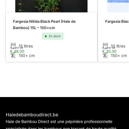
Fargesia Nitida Black Pearl (Haie de
Fargesia Bla
Bambou) 15L – 150+cm
En stock
15 litres
10 litres
À partir de
À partir de
€
48,00
€
30,00
150+ cm
150+ cm
Haiedebamboudirect.be
Haie de Bambou Direct est une pépinière professionnelle
spécialisée dans les bambous non traçant de haute qualité,