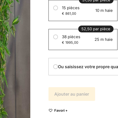
57,50 par pièce
15 pièces
10 m haie
€ 861,00
52,50 par pièce
38 pièces
25 m haie
€ 1995,00
Ou saisissez votre propre qua
Ajouter au panier
Favori +