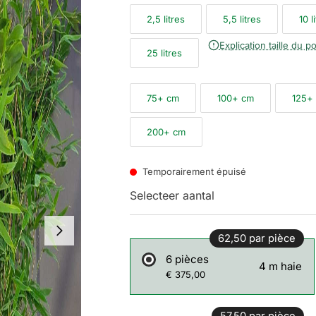
2,5 litres
5,5 litres
10 l
Explication taille du po
25 litres
75+ cm
100+ cm
125+
200+ cm
Temporairement épuisé
Selecteer aantal
62,50 par pièce
6 pièces
4 m haie
€ 375,00