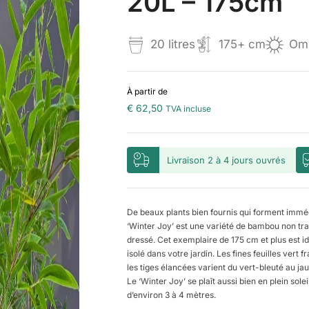
20L – 175cm
20 litres
175+ cm
Omb
À partir de
€ 62,50
TVA incluse
Livraison 2 à 4 jours ouvrés
De beaux plants bien fournis qui forment immé
‘Winter Joy’ est une variété de bambou non traç
dressé. Cet exemplaire de 175 cm et plus est i
isolé dans votre jardin. Les fines feuilles vert f
les tiges élancées varient du vert-bleuté au ja
Le ‘Winter Joy’ se plaît aussi bien en plein sol
d’environ 3 à 4 mètres.