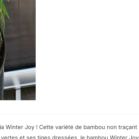
a Winter Joy ! Cette variété de bambou non traçant 
 vertes et ses tiges dressées, le bambou Winter Joy o