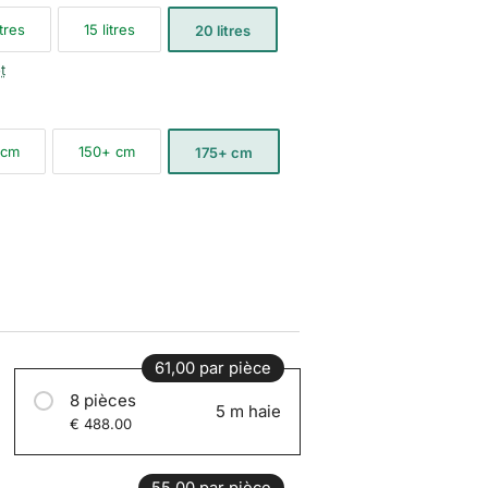
itres
15 litres
20 litres
t
 cm
150+ cm
175+ cm
61,00 par pièce
8 pièces
5 m haie
€ 488.00