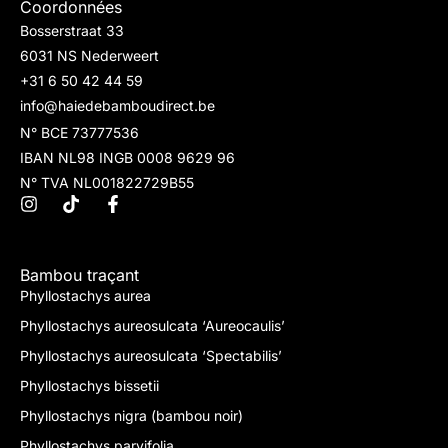
Coordonnées
Bosserstraat 33
6031 NS Nederweert
+31 6 50 42 44 59
info@haiedebamboudirect.be
N° BCE 73777536
IBAN NL98 INGB 0008 9629 96
N° TVA NL001822729B55
Bambou traçant
Phyllostachys aurea
Phyllostachys aureosulcata ‘Aureocaulis’
Phyllostachys aureosulcata ‘Spectabilis’
Phyllostachys bissetii
Phyllostachys nigra (bambou noir)
Phyllostachys parvifolia