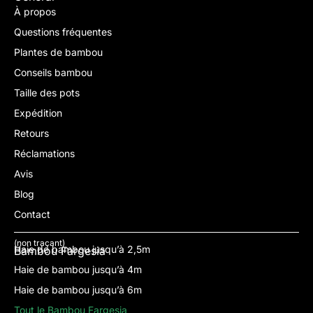
À propos
Questions fréquentes
Plantes de bambou
Conseils bambou
Taille des pots
Expédition
Retours
Réclamations
Avis
Blog
Contact
(non traçant)
Haie de bambou jusqu’à 2,5m
Bambou Fargesia
Haie de bambou jusqu’à 4m
Haie de bambou jusqu’à 6m
Tout le Bambou Fargesia