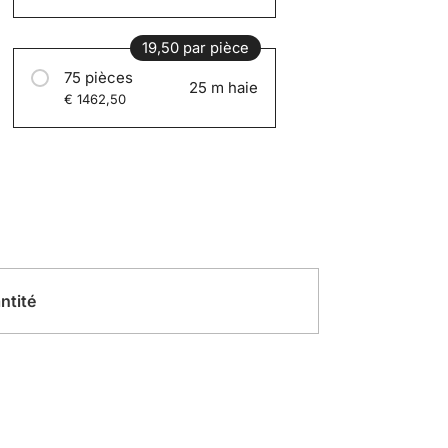
19,50 par pièce
75 pièces
25 m haie
€ 1462,50
ntité