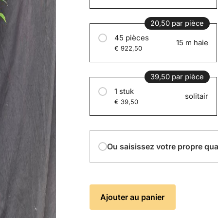
20,50 par pièce
45 pièces
15 m haie
€ 922,50
39,50 par pièce
1 stuk
solitair
€ 39,50
Ou saisissez votre propre qua
Ajouter au panier