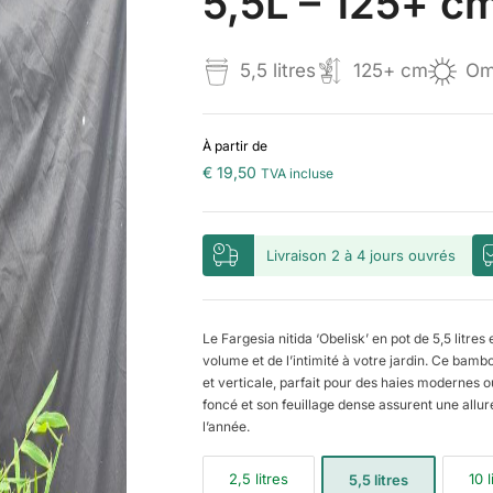
5,5L – 125+ c
5,5 litres
125+ cm
Omb
À partir de
€
19,50
TVA incluse
Livraison 2 à 4 jours ouvrés
Le Fargesia nitida ‘Obelisk’ en pot de 5,5 lit
volume et de l’intimité à votre jardin. Ce bamb
et verticale, parfait pour des haies modernes 
foncé et son feuillage dense assurent une allur
l’année.
2,5 litres
10 l
5,5 litres