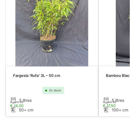
Fargesia ‘Rufa’ 3L – 50 cm
Bambou Black
En stock
3 litres
5 litres
À partir de
À partir de
€
14,00
€
17,50
50+ cm
100+ cm