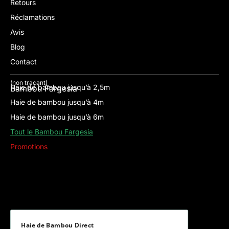
Retours
Réclamations
Avis
Blog
Contact
(non traçant)
Haie de bambou jusqu’à 2,5m
Bambou Fargesia
Haie de bambou jusqu’à 4m
Haie de bambou jusqu’à 6m
Tout le Bambou Fargesia
Promotions
Haie de Bambou Direct