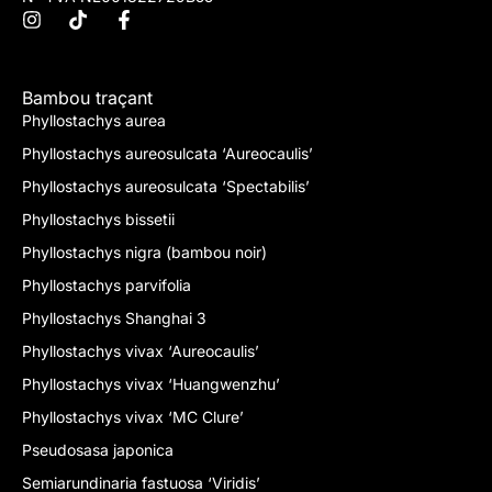
Bambou traçant
Phyllostachys aurea
Phyllostachys aureosulcata ‘Aureocaulis’
Phyllostachys aureosulcata ‘Spectabilis’
Phyllostachys bissetii
Phyllostachys nigra (bambou noir)
Phyllostachys parvifolia
Phyllostachys Shanghai 3
Phyllostachys vivax ‘Aureocaulis’
Phyllostachys vivax ‘Huangwenzhu’
Phyllostachys vivax ‘MC Clure’
Pseudosasa japonica
Semiarundinaria fastuosa ‘Viridis’