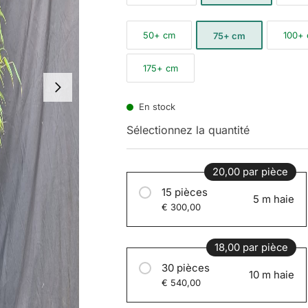
50+ cm
100+
75+ cm
175+ cm
En stock
Sélectionnez la quantité
20,00 par pièce
15 pièces
5 m haie
€ 300,00
18,00 par pièce
30 pièces
10 m haie
€ 540,00