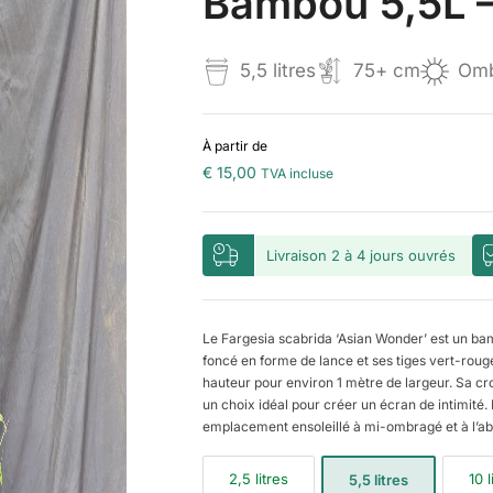
Bambou 5,5L 
5,5 litres
75+ cm
Omb
À partir de
€
15,00
TVA incluse
Livraison 2 à 4 jours ouvrés
Le Fargesia scabrida ‘Asian Wonder’ est un bamb
foncé en forme de lance et ses tiges vert-rouge
hauteur pour environ 1 mètre de largeur. Sa c
un choix idéal pour créer un écran de intimité
emplacement ensoleillé à mi-ombragé et à l’abri
2,5 litres
10 l
5,5 litres