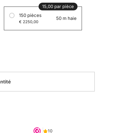
15,00 par pièce
150 pièces
50 m haie
€ 2250,00
ntité