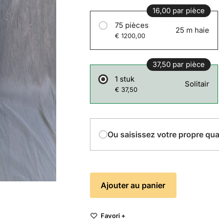
16,00 par pièce
75 pièces
25 m haie
€ 1200,00
37,50 par pièce
1 stuk
Solitair
€ 37,50
Ou saisissez votre propre qua
Ajouter au panier
Favori +