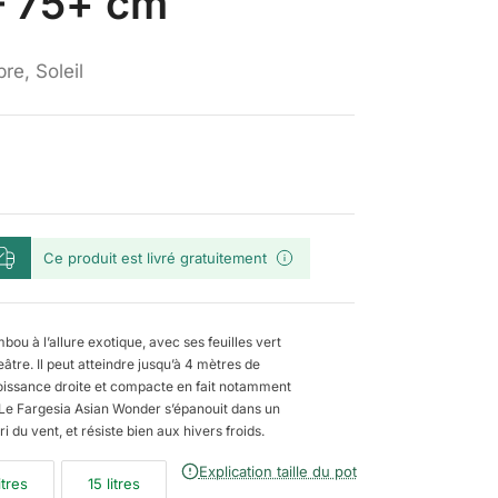
– 75+ cm
re, Soleil
Ce produit est livré gratuitement
ou à l’allure exotique, avec ses feuilles vert
âtre. Il peut atteindre jusqu’à 4 mètres de
roissance droite et compacte en fait notamment
. Le Fargesia Asian Wonder s’épanouit dans un
 du vent, et résiste bien aux hivers froids.
Explication taille du pot
itres
15 litres