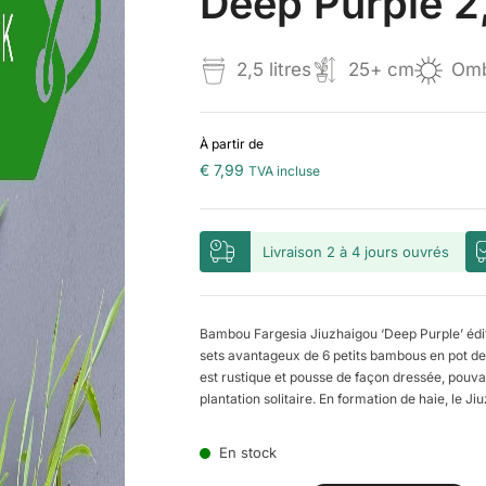
Deep Purple 2,
2,5 litres
25+ cm
Omb
À partir de
€
7,99
TVA incluse
Livraison 2 à 4 jours ouvrés
Bambou Fargesia Jiuzhaigou ‘Deep Purple’ éditi
sets avantageux de 6 petits bambous en pot de 
est rustique et pousse de façon dressée, pouva
plantation solitaire. En formation de haie, le Ji
En stock