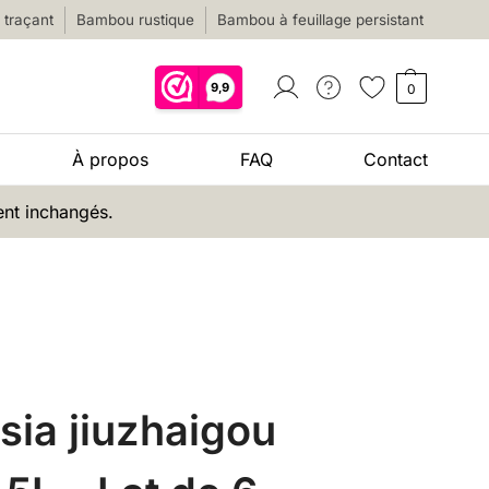
traçant
Bambou rustique
Bambou à feuillage persistant
0
À propos
FAQ
Contact
ent inchangés.
ia jiuzhaigou