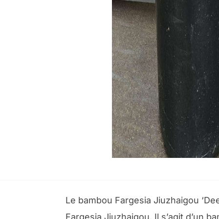
Le bambou Fargesia Jiuzhaigou ‘Deep 
Fargesia Jiuzhaigou. Il s’agit d’un 