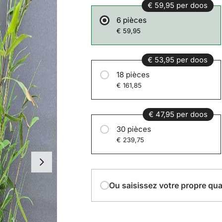
€ 59,95 per doos
6 pièces
€ 59,95
€ 53,95 per doos
18 pièces
€ 161,85
€ 47,95 per doos
30 pièces
€ 239,75
Ou saisissez votre propre qua