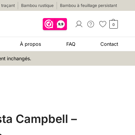
traçant
Bambou rustique
Bambou à feuillage persistant
0
À propos
FAQ
Contact
ent inchangés.
sta Campbell –