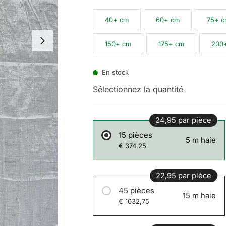
40+ cm
60+ cm
75+ 
150+ cm
175+ cm
200
En stock
Sélectionnez la quantité
24,95 par pièce
15 pièces
5 m haie
€ 374,25
22,95 par pièce
45 pièces
15 m haie
€ 1032,75