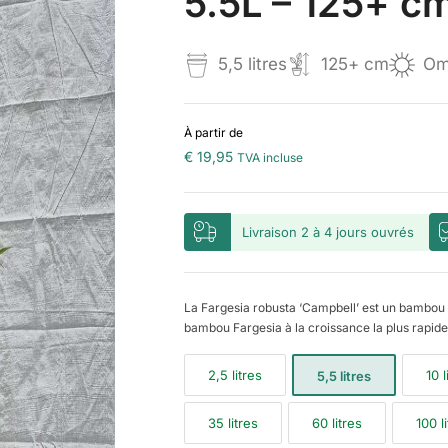
5.5L – 125+ c
5,5 litres
125+ cm
Omb
À partir de
€
19,95
TVA incluse
Livraison 2 à 4 jours ouvrés
La Fargesia robusta ‘Campbell’ est un bambou 
bambou Fargesia à la croissance la plus rapide
2,5 litres
10 l
5,5 litres
35 litres
60 litres
100 l