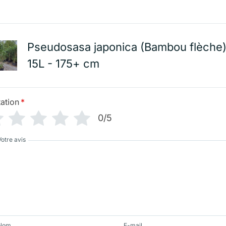
Pseudosasa japonica (Bambou flèche)
15L - 175+ cm
ation
*
0/5
Votre avis
Nom
E-mail