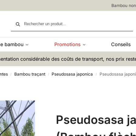
Bambou non 
Recherche
de bambou
Promotions
Conseils
entation considérable des coûts de transport, nos prix rest
ntes
Bambou traçant
Pseudosasa japonica
Pseudosasa japoni
/
/
/
Pseudosasa j