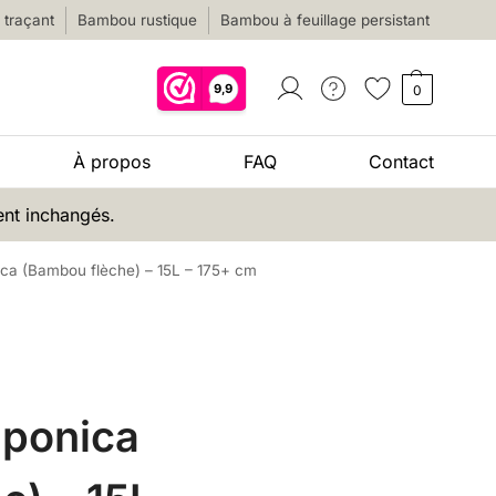
traçant
Bambou rustique
Bambou à feuillage persistant
0
À propos
FAQ
Contact
ent inchangés.
ca (Bambou flèche) – 15L – 175+ cm
aponica