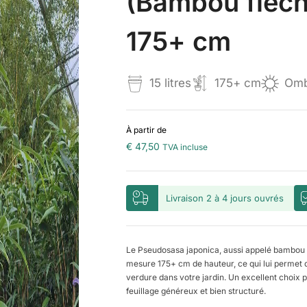
(Bambou flèche
175+ cm
15 litres
175+ cm
Ombr
À partir de
€
47,50
TVA incluse
Livraison 2 à 4 jours ouvrés
Le Pseudosasa japonica, aussi appelé bambou flè
mesure 175+ cm de hauteur, ce qui lui permet 
verdure dans votre jardin. Un excellent choix
feuillage généreux et bien structuré.