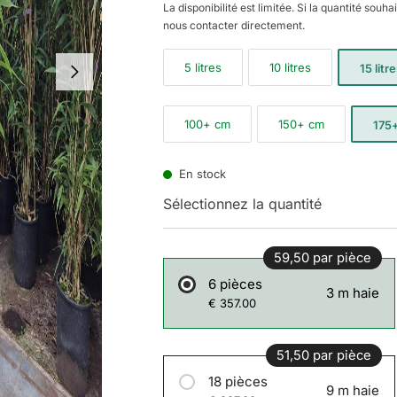
La disponibilité est limitée. Si la quantité souha
nous contacter directement.
5 litres
10 litres
15 litr
100+ cm
150+ cm
175
En stock
Sélectionnez la quantité
59,50 par pièce
6 pièces
3 m haie
€ 357.00
51,50 par pièce
18 pièces
9 m haie