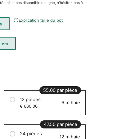
itée n’est pas disponible en ligne, n’hésitez pas à
Explication taille du pot
es
+ cm
55,00 par pièce
12 pièces
6 m haie
€ 660,00
47,50 par pièce
24 pièces
12 m haie