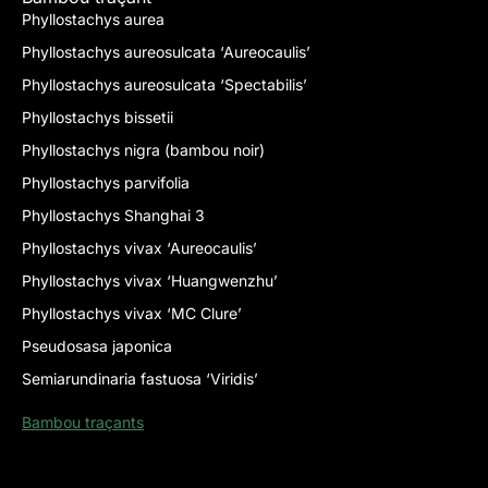
Phyllostachys aurea
Phyllostachys aureosulcata ‘Aureocaulis’
Phyllostachys aureosulcata ‘Spectabilis’
Phyllostachys bissetii
Phyllostachys nigra (bambou noir)
Phyllostachys parvifolia
Phyllostachys Shanghai 3
Phyllostachys vivax ‘Aureocaulis’
Phyllostachys vivax ‘Huangwenzhu’
Phyllostachys vivax ‘MC Clure’
Pseudosasa japonica
Semiarundinaria fastuosa ‘Viridis’
Bambou traçants