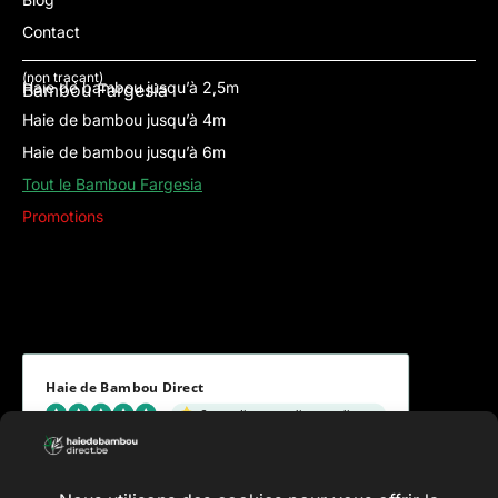
Contact
(non traçant)
Haie de bambou jusqu’à 2,5m
Bambou Fargesia
Haie de bambou jusqu’à 4m
Haie de bambou jusqu’à 6m
Tout le Bambou Fargesia
Promotions
Haie de Bambou Direct
Ce que disent nos clients et clientes
5.00 évaluation
(8 avis)