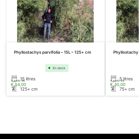
Phyllostachys parvifolia – 15L – 125+ cm
Phyllostachys
En stock
15 litres
5 litres
À partir de
À partir de
€
54,00
€
30,00
125+ cm
75+ cm