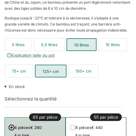
de Chine et du Japon, ce bambou présente un port légèrement retombant
avec des tiges solides de 6 à 10 cm de diamètre.
Rustique jusqu’à -22°C et tolérant à la sécheresse, il s’adapte à une
grande variété de climats. Ce bambou est traçant, une barrière anti-
rhizomes est donc nécessaire pour éviter toute propagation indésirable.
5 litres
5,5 litres
15 litres
10 litres
Explication taille du pot
75+ cm
150+ cm
125+ cm
En stock
Sélectionnez la quantité
65 par pièce
55 par pièce
4 pièces
€ 260
8 pièces
€ 440
4 m haie
8 m haie