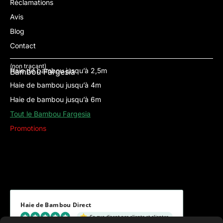
Réclamations
Avis
Blog
Contact
(non traçant)
Haie de bambou jusqu’à 2,5m
Bambou Fargesia
Haie de bambou jusqu’à 4m
Haie de bambou jusqu’à 6m
Tout le Bambou Fargesia
Promotions
Haie de Bambou Direct
Ce que disent nos clients et clientes