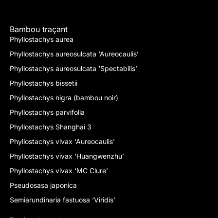
Bambou traçant
Phyllostachys aurea
Phyllostachys aureosulcata ‘Aureocaulis’
Phyllostachys aureosulcata ‘Spectabilis’
Phyllostachys bissetii
Phyllostachys nigra (bambou noir)
Phyllostachys parvifolia
Phyllostachys Shanghai 3
Phyllostachys vivax ‘Aureocaulis’
Phyllostachys vivax ‘Huangwenzhu’
Phyllostachys vivax ‘MC Clure’
Pseudosasa japonica
Semiarundinaria fastuosa ‘Viridis’