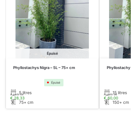
Épuisé
Phyllostachys Nigra – 5L – 75+ cm
Phyllostachy
Épuisé
5 litres
15 litres
À partir de
À partir de
€
28,33
€
60,00
75+ cm
150+ cm