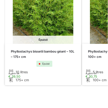
Épuisé
Phyllostachys bissetii bambou géant – 10L
Phyllostachys
– 175+ cm
100+ cm
Épuisé
10 litres
5 litres
À partir de
À partir de
€
39,50
€
30,75
175+ cm
100+ cm