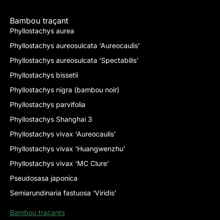
Bambou traçant
Phyllostachys aurea
Phyllostachys aureosulcata ‘Aureocaulis’
Phyllostachys aureosulcata ‘Spectabilis’
Phyllostachys bissetii
Phyllostachys nigra (bambou noir)
Phyllostachys parvifolia
Phyllostachys Shanghai 3
Phyllostachys vivax ‘Aureocaulis’
Phyllostachys vivax ‘Huangwenzhu’
Phyllostachys vivax ‘MC Clure’
Pseudosasa japonica
Semiarundinaria fastuosa ‘Viridis’
Bambou traçants