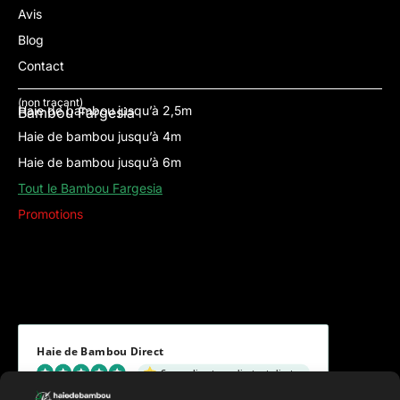
Avis
Blog
Contact
(non traçant)
Haie de bambou jusqu’à 2,5m
Bambou Fargesia
Haie de bambou jusqu’à 4m
Haie de bambou jusqu’à 6m
Tout le Bambou Fargesia
Promotions
Haie de Bambou Direct
Ce que disent nos clients et clientes
5.00 évaluation
(8 avis)