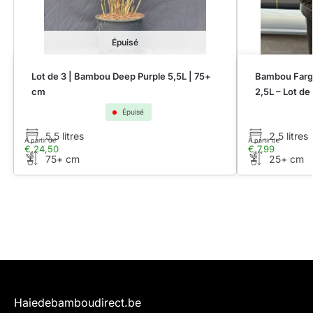
Épuisé
Lot de 3 | Bambou Deep Purple 5,5L | 75+
Bambou Farge
cm
2,5L – Lot de
Épuisé
5,5 litres
2,5 litres
À partir de
À partir de
€
24,50
€
7,99
75+ cm
25+ cm
Haiedebamboudirect.be