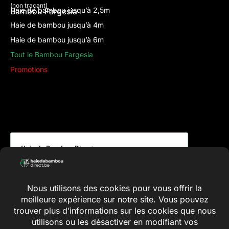
(non traçant)
Haie de bambou jusqu’à 2,5m
Bambou Fargesia
Haie de bambou jusqu’à 4m
Haie de bambou jusqu’à 6m
Tout le Bambou Fargesia
Promotions
Haie de Bambou Direct
Ce que disent nos clients et clientes
5.00 évaluation
(8 avis)