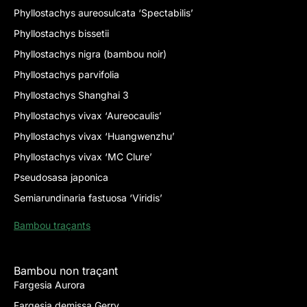
Phyllostachys aureosulcata ‘Spectabilis’
Phyllostachys bissetii
Phyllostachys nigra (bambou noir)
Phyllostachys parvifolia
Phyllostachys Shanghai 3
Phyllostachys vivax ‘Aureocaulis’
Phyllostachys vivax ‘Huangwenzhu’
Phyllostachys vivax ‘MC Clure’
Pseudosasa japonica
Semiarundinaria fastuosa ‘Viridis’
Bambou traçants
Bambou non traçant
Fargesia Aurora
Fargesia demissa Gerry