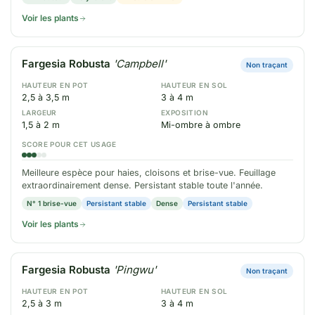
Voir les plants
Fargesia Robusta
'Campbell'
Non traçant
HAUTEUR EN POT
HAUTEUR EN SOL
2,5 à 3,5 m
3 à 4 m
LARGEUR
EXPOSITION
1,5 à 2 m
Mi-ombre à ombre
SCORE POUR CET USAGE
Meilleure espèce pour haies, cloisons et brise-vue. Feuillage
extraordinairement dense. Persistant stable toute l'année.
N° 1 brise-vue
Persistant stable
Dense
Persistant stable
Voir les plants
Fargesia Robusta
'Pingwu'
Non traçant
HAUTEUR EN POT
HAUTEUR EN SOL
2,5 à 3 m
3 à 4 m