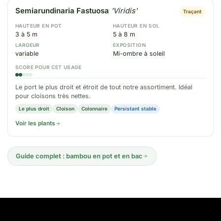
Semiarundinaria Fastuosa
'Viridis'
Traçant
HAUTEUR EN POT
HAUTEUR EN SOL
3 à 5 m
5 à 8 m
LARGEUR
EXPOSITION
variable
Mi-ombre à soleil
SCORE POUR CET USAGE
Le port le plus droit et étroit de tout notre assortiment. Idéal
pour cloisons très nettes.
Le plus droit
Cloison
Colonnaire
Persistant stable
Voir les plants
Guide complet : bambou en pot et en bac