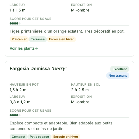
LARGEUR
EXPOSITION
1 à 1,5 m
Mi-ombre
SCORE POUR CET USAGE
Tiges printanières d'un orange éclatant. Très décoratif en pot.
Printanier
Terrasse
Enroule en hiver
Voir les plants
Fargesia Demissa
'Gerry'
Excellent
Non traçant
HAUTEUR EN POT
HAUTEUR EN SOL
1,5 à 2 m
2 à 2,5 m
LARGEUR
EXPOSITION
0,8 à 1,2 m
Mi-ombre
SCORE POUR CET USAGE
Espèce compacte et adaptable. Bien adaptée aux petits
conteneurs et coins de jardin.
Compact
Petit espace
Enroule en hiver