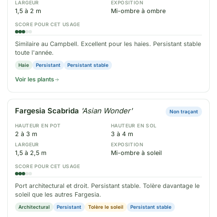
LARGEUR
EXPOSITION
1,5 à 2 m
Mi-ombre à ombre
SCORE POUR CET USAGE
Similaire au Campbell. Excellent pour les haies. Persistant stable
toute l'année.
Haie
Persistant
Persistant stable
Voir les plants
Fargesia Scabrida
'Asian Wonder'
Non traçant
HAUTEUR EN POT
HAUTEUR EN SOL
2 à 3 m
3 à 4 m
LARGEUR
EXPOSITION
1,5 à 2,5 m
Mi-ombre à soleil
SCORE POUR CET USAGE
Port architectural et droit. Persistant stable. Tolère davantage le
soleil que les autres Fargesia.
Architectural
Persistant
Tolère le soleil
Persistant stable