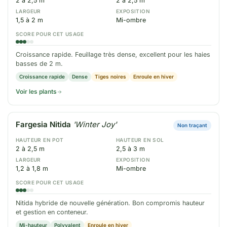
2 à 2,5 m
2 à 2,5 m
LARGEUR
EXPOSITION
1,5 à 2 m
Mi-ombre
SCORE POUR CET USAGE
Croissance rapide. Feuillage très dense, excellent pour les haies
basses de 2 m.
Croissance rapide
Dense
Tiges noires
Enroule en hiver
Voir les plants
Fargesia Nitida
'Winter Joy'
Non traçant
HAUTEUR EN POT
HAUTEUR EN SOL
2 à 2,5 m
2,5 à 3 m
LARGEUR
EXPOSITION
1,2 à 1,8 m
Mi-ombre
SCORE POUR CET USAGE
Nitida hybride de nouvelle génération. Bon compromis hauteur
et gestion en conteneur.
Mi-hauteur
Polyvalent
Enroule en hiver