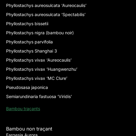
Phyllostachys aureosulcata ‘Aureocaulis’
Phyllostachys aureosulcata ‘Spectabilis’
Phyllostachys bissetii
Phyllostachys nigra (bambou noir)
Phyllostachys parvifolia
Phyllostachys Shanghai 3
Phyllostachys vivax ‘Aureocaulis’
Phyllostachys vivax ‘Huangwenzhu’
Phyllostachys vivax ‘MC Clure’
Pseudosasa japonica
Semiarundinaria fastuosa ‘Viridis’
Bambou traçants
Bambou non traçant
Fargesia Aurora