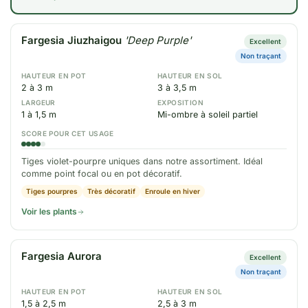
Fargesia Jiuzhaigou
'Deep Purple'
Excellent
Non traçant
HAUTEUR EN POT
HAUTEUR EN SOL
2 à 3 m
3 à 3,5 m
LARGEUR
EXPOSITION
1 à 1,5 m
Mi-ombre à soleil partiel
SCORE POUR CET USAGE
Tiges violet-pourpre uniques dans notre assortiment. Idéal
comme point focal ou en pot décoratif.
Tiges pourpres
Très décoratif
Enroule en hiver
Voir les plants
Fargesia Aurora
Excellent
Non traçant
HAUTEUR EN POT
HAUTEUR EN SOL
1,5 à 2,5 m
2,5 à 3 m