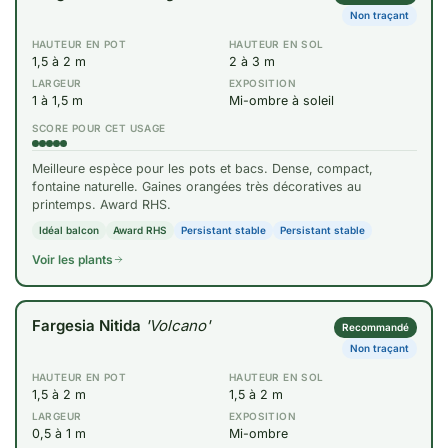
Non traçant
HAUTEUR EN POT
HAUTEUR EN SOL
1,5 à 2 m
2 à 3 m
LARGEUR
EXPOSITION
1 à 1,5 m
Mi-ombre à soleil
SCORE POUR CET USAGE
Meilleure espèce pour les pots et bacs. Dense, compact,
fontaine naturelle. Gaines orangées très décoratives au
printemps. Award RHS.
Idéal balcon
Award RHS
Persistant stable
Persistant stable
Voir les plants
Fargesia Nitida
'Volcano'
Recommandé
Non traçant
HAUTEUR EN POT
HAUTEUR EN SOL
1,5 à 2 m
1,5 à 2 m
LARGEUR
EXPOSITION
0,5 à 1 m
Mi-ombre