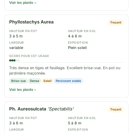
Voir les plants
Phyllostachys Aurea
Traçant
HAUTEUR EN POT
HAUTEUR EN SOL
3 à 5 m
4 à 6 m
LARGEUR
EXPOSITION
variable
Plein soleil
SCORE POUR CET USAGE
Très dense en tiges et feuillage. Excellent brise-vue. En pot ou
jardinière maçonnée.
Brise-vue
Dense
Soleil
Persistant stable
Voir les plants
Ph. Aureosulcata
'Spectabilis'
Traçant
HAUTEUR EN POT
HAUTEUR EN SOL
3 à 6 m
5 à 8 m
LARGEUR
EXPOSITION