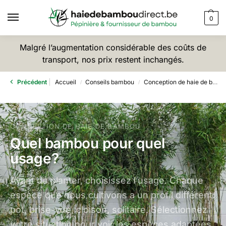
0
Malgré l’augmentation considérable des coûts de
transport, nos prix restent inchangés.
Précédent
Accueil
Conseils bambou
Conception de haie de bambou
/
/
CONCEPTION DE HAIE DE BAMBOU
Quel bambou pour quel
usage?
Avant de planter, choisissez l’usage. Chaque
espèce que nous cultivons a un profil différent:
pot, brise-vue, cloison, solitaire. Sélectionnez
votre situation pour voir les espèces adaptées.