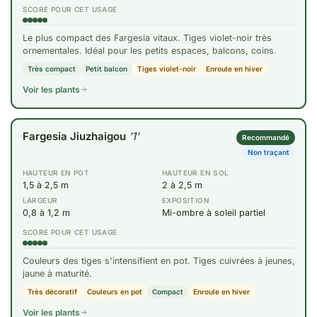
SCORE POUR CET USAGE
Le plus compact des Fargesia vitaux. Tiges violet-noir très
ornementales. Idéal pour les petits espaces, balcons, coins.
Très compact
Petit balcon
Tiges violet-noir
Enroule en hiver
Voir les plants
Fargesia Jiuzhaigou
'1'
Recommandé
Non traçant
HAUTEUR EN POT
HAUTEUR EN SOL
1,5 à 2,5 m
2 à 2,5 m
LARGEUR
EXPOSITION
0,8 à 1,2 m
Mi-ombre à soleil partiel
SCORE POUR CET USAGE
Couleurs des tiges s'intensifient en pot. Tiges cuivrées à jeunes,
jaune à maturité.
Très décoratif
Couleurs en pot
Compact
Enroule en hiver
Voir les plants