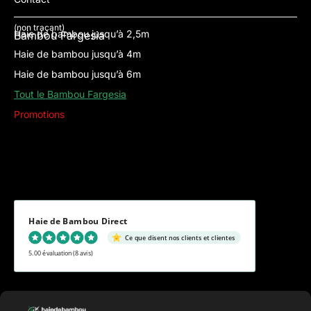
(non traçant)
Haie de bambou jusqu’à 2,5m
Bambou Fargesia
Haie de bambou jusqu’à 4m
Haie de bambou jusqu’à 6m
Tout le Bambou Fargesia
Promotions
Haie de Bambou Direct
Ce que disent nos clients et clientes
5.00 évaluation
(8 avis)