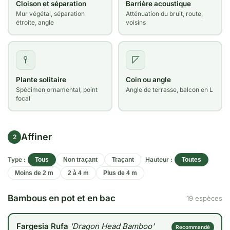
Cloison et séparation
Barrière acoustique
Mur végétal, séparation
Atténuation du bruit, route,
étroite, angle
voisins
Plante solitaire
Coin ou angle
Spécimen ornamental, point
Angle de terrasse, balcon en L
focal
Affiner
2
Type :
Hauteur :
Tous
Non traçant
Traçant
Toutes
Moins de 2 m
2 à 4 m
Plus de 4 m
Bambous en pot et en bac
19 espèces
Fargesia Rufa
'Dragon Head Bamboo'
Recommandé