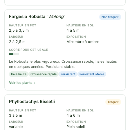
Fargesia Robusta
'Wolong'
Non traçant
HAUTEUR EN POT
HAUTEUR EN SOL
2,5 à 3,5 m
4 à 5 m
LARGEUR
EXPOSITION
2 à 2,5 m
Mi-ombre à ombre
SCORE POUR CET USAGE
Le Robusta le plus vigoureux. Croissance rapide, haies hautes
en quelques années. Persistant stable.
Haie haute
Croissance rapide
Persistant
Persistant stable
Voir les plants
Phyllostachys Bissetii
Traçant
HAUTEUR EN POT
HAUTEUR EN SOL
3 à 5 m
4 à 6 m
LARGEUR
EXPOSITION
variable
Plein soleil