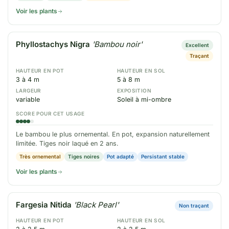
Voir les plants
Phyllostachys Nigra
'Bambou noir'
Excellent
Traçant
HAUTEUR EN POT
HAUTEUR EN SOL
3 à 4 m
5 à 8 m
LARGEUR
EXPOSITION
variable
Soleil à mi-ombre
SCORE POUR CET USAGE
Le bambou le plus ornemental. En pot, expansion naturellement
limitée. Tiges noir laqué en 2 ans.
Très ornemental
Tiges noires
Pot adapté
Persistant stable
Voir les plants
Fargesia Nitida
'Black Pearl'
Non traçant
HAUTEUR EN POT
HAUTEUR EN SOL